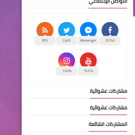
التواصل الإجتماعي
RSS
2,455
Messenger
25,742
1,525k
75,274
مشاركات عشوائية
مشاركات عشوائية
المشاركات الشائعة