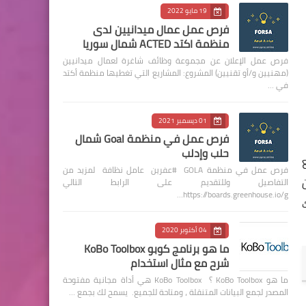
19 مايو 2022
فرص عمل عمال ميدانيين لدى
منظمة اكتد ACTED شمال سوريا
فرص عمل الإعلان عن مجموعة وظائف شاغرة لعمال ميدانيين
(مهنيين و/أو تقنيين) المشروع: المشاريع التي تغطيها منظمة أكتد
في …
01 ديسمبر 2021
فرص عمل في منظمة Goal شمال
حلب وإدلب
فرص عمل في منظمة GOLA #عفرين عامل نظافة لمزيد من
ن
التفاصيل وللتقديم على الرابط التالي
https://boards.greenhouse.io/g…
04 أكتوبر 2020
ما هو برنامج كوبو KoBo Toolbox
شرح مع مثال استخدام
ما هو KoBo Toolbox ؟ KoBo Toolbox هي أداة مجانية مفتوحة
المصدر لجمع البيانات المتنقلة ، ومتاحة للجميع. يسمح لك بجمع …