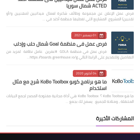
ACTED شمال سوريا
فرص عمل الإعلان عن مجموعة وظائف شاغرة لعمال ميدانيين (مهنيين و/أو
تقنيين) المشروع: المشاريع التي تغطيها منظمة أكتد في …
01 ديسمبر 2021
فرص عمل في منظمة Goal شمال حلب وإدلب
فرص عمل في منظمة GOLA #عفرين عامل نظافة لمزيد من
التفاصيل وللتقديم على الرابط التالي https://boards.greenhouse.io/g…
04 أكتوبر 2020
ما هو برنامج كوبو KoBo Toolbox شرح مع مثال
استخدام
ما هو KoBo Toolbox ؟ KoBo Toolbox هي أداة مجانية مفتوحة المصدر لجمع البيانات
المتنقلة ، ومتاحة للجميع. يسمح لك بجمع …
المشاركات الأخيرة