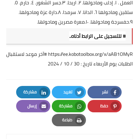
العمل . ١. إدلب وماحولها. ٢. اريحا. ٣.جسر الشغور. ٤. حارم. ٥.
سلقين وماحولها ٦. الدانا. ٧. سرمدا. ٨.دارة عزة وماحولها.
٩.حفسرجة وماحولها. ١٠.معرة مصرين وماحولها.
# للتسجيل على الرابط أدناه..
https://ee.kobotoolbox.org/x/aAB1OMyR
#آخر
موعد لاستقبال
الطلبات يوم الأربعاء تاريخ : 30 / 10 / 2024
نشر
تغريد
مشاركة
LinkedIn
Twitter
Facebook
حفظ
مشاركة
إرسال
Email
Whatsapp
Pinterest
طباعة
Print