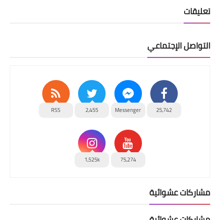
تعليقات
التواصل الإجتماعي
RSS
2,455
Messenger
25,742
1,525k
75,274
مشاركات عشوائية
مشاركات عشوائية