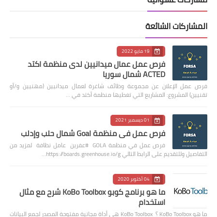
المشاركات الشائعة
19 مايو 2022
فرص عمل عمال ميدانيين لدى منظمة اكتد
ACTED شمال سوريا
فرص عمل الإعلان عن مجموعة وظائف شاغرة لعمال ميدانيين (مهنيين و/أو
تقنيين) المشروع: المشاريع التي تغطيها منظمة أكتد في …
01 ديسمبر 2021
فرص عمل في منظمة Goal شمال حلب وإدلب
فرص عمل في منظمة GOLA #عفرين عامل نظافة لمزيد من
التفاصيل وللتقديم على الرابط التالي https://boards.greenhouse.io/g…
04 أكتوبر 2020
ما هو برنامج كوبو KoBo Toolbox شرح مع مثال
استخدام
ما هو KoBo Toolbox ؟ KoBo Toolbox هي أداة مجانية مفتوحة المصدر لجمع البيانات