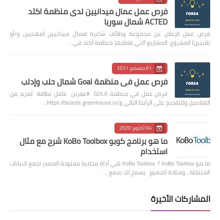
فرص عمل عمال ميدانيين لدى منظمة اكتد
ACTED شمال سوريا
فرص عمل الإعلان عن مجموعة وظائف شاغرة لعمال ميدانيين (مهنيين و/أو
تقنيين) المشروع: المشاريع التي تغطيها منظمة أكتد في …
01 ديسمبر 2021
فرص عمل في منظمة Goal شمال حلب وإدلب
فرص عمل في منظمة GOLA #عفرين عامل نظافة لمزيد من
التفاصيل وللتقديم على الرابط التالي https://boards.greenhouse.io/g…
04 أكتوبر 2020
ما هو برنامج كوبو KoBo Toolbox شرح مع مثال
استخدام
ما هو KoBo Toolbox ؟ KoBo Toolbox هي أداة مجانية مفتوحة المصدر لجمع البيانات
المتنقلة ، ومتاحة للجميع. يسمح لك بجمع …
المشاركات الأخيرة