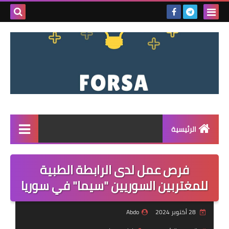
بحث هذه
المدونة
الإلكتروني
الرئيسية
القائمة
فرص عمل لدى الرابطة الطبية
مناقصات
للمغتربين السوريين "سيما" في سوريا
فرص عمل داخل سوريا
28 أكتوبر 2024
Abdo
فرص عمل في تركيا