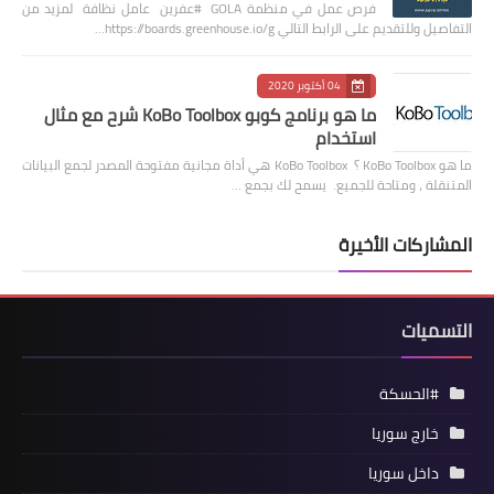
فرص عمل في منظمة GOLA #عفرين عامل نظافة لمزيد من
التفاصيل وللتقديم على الرابط التالي https://boards.greenhouse.io/g…
04 أكتوبر 2020
ما هو برنامج كوبو KoBo Toolbox شرح مع مثال
استخدام
ما هو KoBo Toolbox ؟ KoBo Toolbox هي أداة مجانية مفتوحة المصدر لجمع البيانات
المتنقلة ، ومتاحة للجميع. يسمح لك بجمع …
المشاركات الأخيرة
التسميات
#الحسكة
خارج سوريا
داخل سوريا