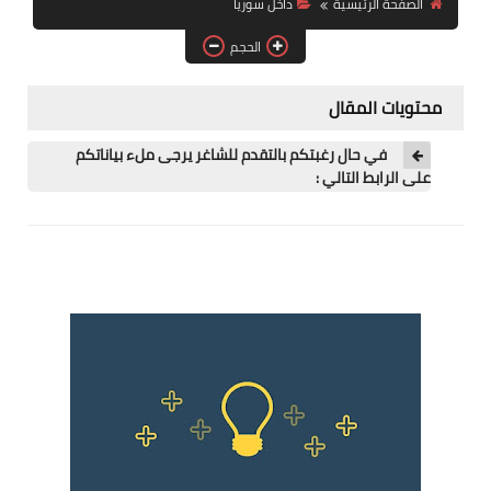
الصفحة الرئيسية
داخل سوريا
فرص عمل في العراق
الحجم
فرص عمل في اليمن
محتويات المقال
فرص عمل في السودان
في حال رغبتكم بالتقدم للشاغر يرجى ملء بياناتكم
دورات تدريبية
على الرابط التالي :