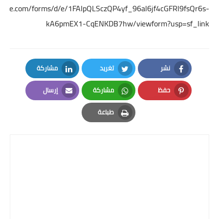
google.com/forms/d/e/1FAIpQLSczQP4yf_96al6jf4cGFRl9fsQr6s-
kA6pmEX1-CqENKDB7hw/viewform?usp=sf_link
نشر
تغريد
مشاركة
LinkedIn
Twitter
Facebook
حفظ
مشاركة
إرسال
Email
Whatsapp
Pinterest
طباعة
Print