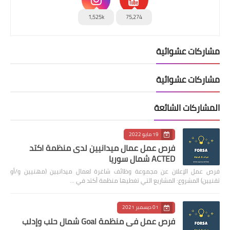
1,525k
75,274
مشاركات عشوائية
مشاركات عشوائية
المشاركات الشائعة
19 مايو 2022
فرص عمل عمال ميدانيين لدى منظمة اكتد
ACTED شمال سوريا
فرص عمل الإعلان عن مجموعة وظائف شاغرة لعمال ميدانيين (مهنيين و/أو
تقنيين) المشروع: المشاريع التي تغطيها منظمة أكتد في …
01 ديسمبر 2021
فرص عمل في منظمة Goal شمال حلب وإدلب