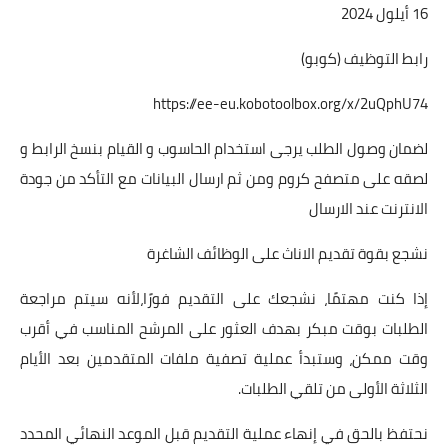
16 أيلول 2024
رابط التوظيف (كوبو)
https://ee-eu.kobotoolbox.org/x/2uQphU74
لضمان وصول الطلب يرجى استخدام الحاسوب و القيام بنسخ الرابط و
لصقه على متصفح كروم ومن ثم ارسال البيانات مع التأكد من جودة
الانترنت عند الارسال
نشجع بقوة تقديم الاناث على الوظائف الشاغرة
إذا كنت مهتمًا، نشجعك على التقديم فورًا،لأنه سيتم مراجعة
الطلبات بوقت مبكر بهدف العثور على المرشح المناسب في أقرب
وقت ممكن، وستبدأ عملية تصفية ملفات المتقدمين بعد الأيام
الثلاثة الأولى من تلقي الطلبات.
نحتفظ بالحق في إنهاء عملية التقديم قبل الموعد النهائي المحدد