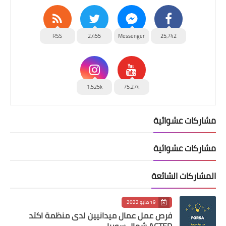
RSS
2,455
Messenger
25,742
1,525k
75,274
مشاركات عشوائية
مشاركات عشوائية
المشاركات الشائعة
19 مايو 2022
فرص عمل عمال ميدانيين لدى منظمة اكتد