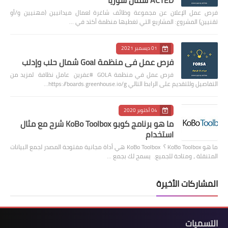
ACTED شمال سوريا
فرص عمل الإعلان عن مجموعة وظائف شاغرة لعمال ميدانيين (مهنيين و/أو
تقنيين) المشروع: المشاريع التي تغطيها منظمة أكتد في …
01 ديسمبر 2021
فرص عمل في منظمة Goal شمال حلب وإدلب
فرص عمل في منظمة GOLA #عفرين عامل نظافة لمزيد من
التفاصيل وللتقديم على الرابط التالي https://boards.greenhouse.io/g…
04 أكتوبر 2020
ما هو برنامج كوبو KoBo Toolbox شرح مع مثال
استخدام
ما هو KoBo Toolbox ؟ KoBo Toolbox هي أداة مجانية مفتوحة المصدر لجمع البيانات
المتنقلة ، ومتاحة للجميع. يسمح لك بجمع …
المشاركات الأخيرة
التسميات