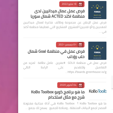
19 مايو 2022
فرص عمل عمال ميدانيين لدى
منظمة اكتد ACTED شمال سوريا
فرص عمل الإعلان عن مجموعة وظائف شاغرة لعمال ميدانيين
(مهنيين و/أو تقنيين) المشروع: المشاريع التي تغطيها منظمة أكتد
في …
01 ديسمبر 2021
فرص عمل في منظمة Goal شمال
حلب وإدلب
فرص عمل في منظمة GOLA #عفرين عامل نظافة لمزيد من
التفاصيل وللتقديم على الرابط التالي
https://boards.greenhouse.io/g…
04 أكتوبر 2020
ما هو برنامج كوبو KoBo Toolbox
شرح مع مثال استخدام
ما هو KoBo Toolbox ؟ KoBo Toolbox هي أداة مجانية مفتوحة
المصدر لجمع البيانات المتنقلة ، ومتاحة للجميع. يسمح لك بجمع …