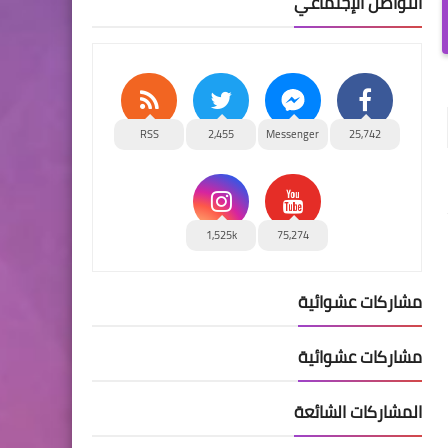
التواصل الإجتماعي
RSS
2,455
Messenger
25,742
1,525k
75,274
مشاركات عشوائية
مشاركات عشوائية
المشاركات الشائعة