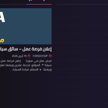
إعلان فرصة عمل – سائق سيار
FORSASYJOP
19 أبريل 2026
فرص عمل في سوريا إعلان فرصة عمل – س
سيارة 📍 الموقع: مدينة عفرين وريفها تع
وريفها. 🔹 المهام: قيادة السيارة…