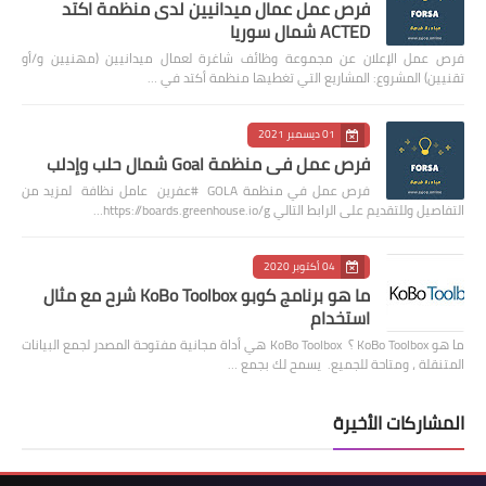
فرص عمل عمال ميدانيين لدى منظمة اكتد
ACTED شمال سوريا
فرص عمل الإعلان عن مجموعة وظائف شاغرة لعمال ميدانيين (مهنيين و/أو
تقنيين) المشروع: المشاريع التي تغطيها منظمة أكتد في …
01 ديسمبر 2021
فرص عمل في منظمة Goal شمال حلب وإدلب
فرص عمل في منظمة GOLA #عفرين عامل نظافة لمزيد من
التفاصيل وللتقديم على الرابط التالي https://boards.greenhouse.io/g…
04 أكتوبر 2020
ما هو برنامج كوبو KoBo Toolbox شرح مع مثال
استخدام
ما هو KoBo Toolbox ؟ KoBo Toolbox هي أداة مجانية مفتوحة المصدر لجمع البيانات
المتنقلة ، ومتاحة للجميع. يسمح لك بجمع …
المشاركات الأخيرة