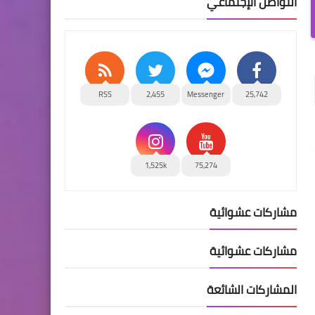
التواصل الإجتماعي
RSS
2,455
Messenger
25,742
1,525k
75,274
مشاركات عشوائية
مشاركات عشوائية
المشاركات الشائعة