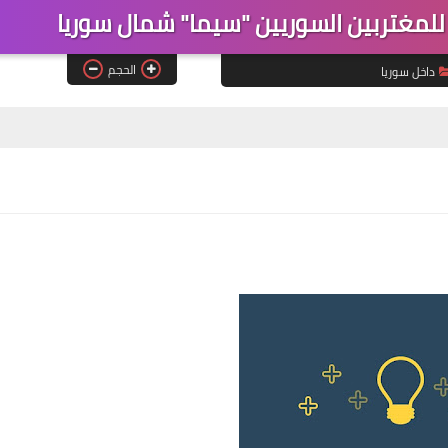
للمغتربين السوريين "سيما" شمال سوريا
الحجم
داخل سوريا