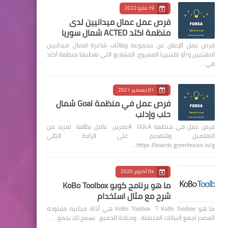
19 مايو 2022
فرص عمل عمال ميدانيين لدى
منظمة اكتد ACTED شمال سوريا
فرص عمل الإعلان عن مجموعة وظائف شاغرة لعمال ميدانيين
(مهنيين و/أو تقنيين) المشروع: المشاريع التي تغطيها منظمة أكتد
في …
01 ديسمبر 2021
فرص عمل في منظمة Goal شمال
حلب وإدلب
فرص عمل في منظمة GOLA #عفرين عامل نظافة لمزيد من
التفاصيل وللتقديم على الرابط التالي
https://boards.greenhouse.io/g…
04 أكتوبر 2020
ما هو برنامج كوبو KoBo Toolbox
شرح مع مثال استخدام
ما هو KoBo Toolbox ؟ KoBo Toolbox هي أداة مجانية مفتوحة
المصدر لجمع البيانات المتنقلة ، ومتاحة للجميع. يسمح لك بجمع …