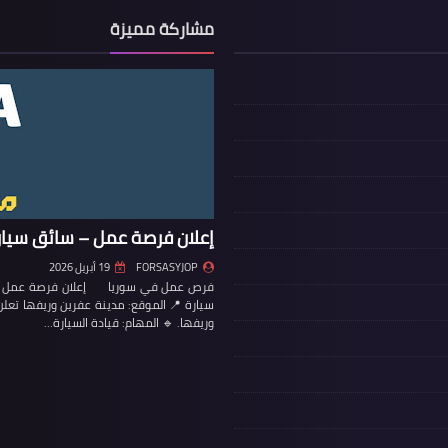
مشاركة مميزة
إعلان فرصة عمل – سائق سيار
FORSASYJOP
19 أبريل 2026
فرص عمل في سوريا إعلان فرصة عمل – س
سيارة 📍 الموقع: مدينة عفرين وريفها تع
وريفها. 🔹 المهام: قيادة السيارة…