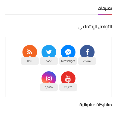
تعليقات
التواصل الإجتماعي
RSS
2,455
Messenger
25,742
1,525k
75,274
مشاركات عشوائية