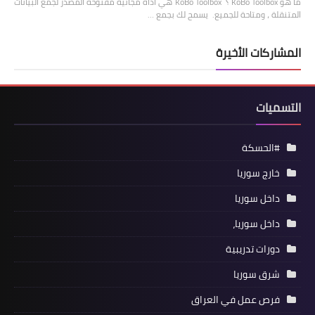
ما هو KoBo Toolbox ؟ KoBo Toolbox هي أداة مجانية مفتوحة المصدر لجمع البيانات
المتنقلة ، ومتاحة للجميع. يسمح لك بجمع …
المشاركات الأخيرة
التسميات
#الحسكة
خارج سوريا
داخل سوريا
داخل سوريا،
دورات تدريبية
شرق سوريا
فرص عمل في العراق