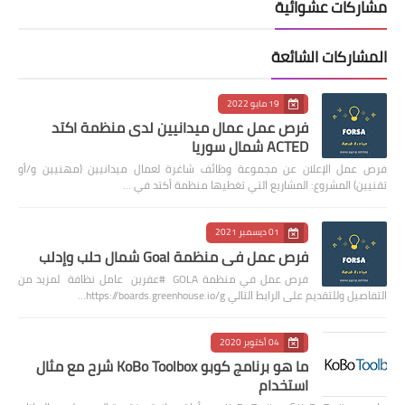
مشاركات عشوائية
المشاركات الشائعة
19 مايو 2022
فرص عمل عمال ميدانيين لدى منظمة اكتد
ACTED شمال سوريا
فرص عمل الإعلان عن مجموعة وظائف شاغرة لعمال ميدانيين (مهنيين و/أو
تقنيين) المشروع: المشاريع التي تغطيها منظمة أكتد في …
01 ديسمبر 2021
فرص عمل في منظمة Goal شمال حلب وإدلب
فرص عمل في منظمة GOLA #عفرين عامل نظافة لمزيد من
التفاصيل وللتقديم على الرابط التالي https://boards.greenhouse.io/g…
04 أكتوبر 2020
ما هو برنامج كوبو KoBo Toolbox شرح مع مثال
استخدام