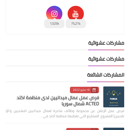
1,525k
75,274
مشاركات عشوائية
مشاركات عشوائية
المشاركات الشائعة
19 مايو 2022
فرص عمل عمال ميدانيين لدى منظمة اكتد
ACTED شمال سوريا
فرص عمل الإعلان عن مجموعة وظائف شاغرة لعمال ميدانيين (مهنيين و/أو
تقنيين) المشروع: المشاريع التي تغطيها منظمة أكتد في …