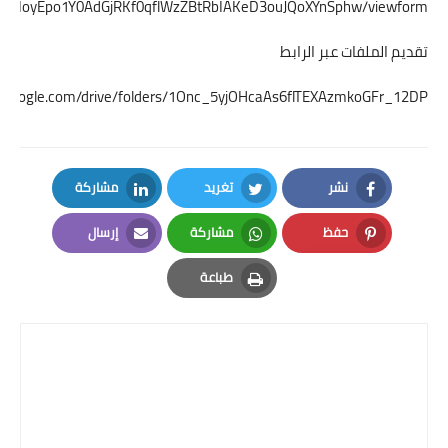
LSfVcIoyEpo1Y0AdGjRKf0qflWzZBtRbIAKeD3ouJQoXYnSphw/viewform
تقديم الملفات عبر الرابط
ive.google.com/drive/folders/1Onc_5yjOHcaAs6flTEXAzmkoGFr_12DP
نشر
تغريد
مشاركة
LinkedIn
Twitter
Facebook
حفظ
مشاركة
إرسال
Email
Whatsapp
Pinterest
طباعة
Print