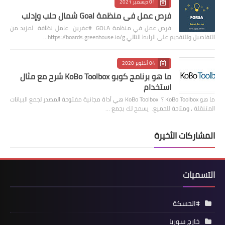
01 ديسمبر 2021
فرص عمل في منظمة Goal شمال حلب وإدلب
فرص عمل في منظمة GOLA #عفرين عامل نظافة لمزيد من
التفاصيل وللتقديم على الرابط التالي https://boards.greenhouse.io/g…
04 أكتوبر 2020
ما هو برنامج كوبو KoBo Toolbox شرح مع مثال
استخدام
ما هو KoBo Toolbox ؟ KoBo Toolbox هي أداة مجانية مفتوحة المصدر لجمع البيانات
المتنقلة ، ومتاحة للجميع. يسمح لك بجمع …
المشاركات الأخيرة
التسميات
#الحسكة
خارج سوريا