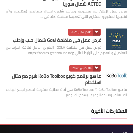
ACTED شمال سوريا
فرص عمل الإعلان عن مجموعة وظائف شاغرة لعمال ميدانيين (مهنيين و/أو
تقنيين) المشروع: المشاريع التي تغطيها منظمة أكتد في …
01 ديسمبر 2021
فرص عمل في منظمة Goal شمال حلب وإدلب
فرص عمل في منظمة GOLA #عفرين عامل نظافة لمزيد من
التفاصيل وللتقديم على الرابط التالي https://boards.greenhouse.io/g…
04 أكتوبر 2020
ما هو برنامج كوبو KoBo Toolbox شرح مع مثال
استخدام
ما هو KoBo Toolbox ؟ KoBo Toolbox هي أداة مجانية مفتوحة المصدر لجمع البيانات
المتنقلة ، ومتاحة للجميع. يسمح لك بجمع …
المشاركات الأخيرة