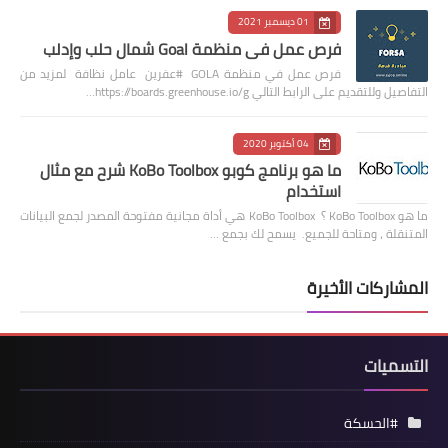
01 ديسمبر 2021
فرص عمل في منظمة Goal شمال حلب وإدلب
فرص عمل في منظمة GOLA #عفرين عامل نظافة لمزيد من
التفاصيل وللتقديم على الرابط التالي https://boards.greenhouse.io/g…
04 أكتوبر 2020
ما هو برنامج كوبو KoBo Toolbox شرح مع مثال
استخدام
ما هو KoBo Toolbox ؟ KoBo Toolbox هي أداة مجانية مفتوحة المصدر لجمع البيانات
المتنقلة ، ومتاحة للجميع. يسمح لك بجمع …
المشاركات الأخيرة
التسميات
#الحسكة