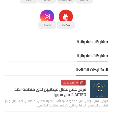
1,525k
75,274
مشاركات عشوائية
مشاركات عشوائية
المشاركات الشائعة
19 مايو 2022
فرص عمل عمال ميدانيين لدى منظمة اكتد
ACTED شمال سوريا
فرص عمل الإعلان عن مجموعة وظائف شاغرة لعمال ميدانيين (مهنيين و/أو
تقنيين) المشروع: المشاريع التي تغطيها منظمة أكتد في …