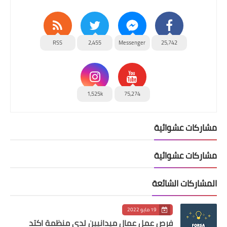
RSS
2,455
Messenger
25,742
1,525k
75,274
مشاركات عشوائية
مشاركات عشوائية
المشاركات الشائعة
19 مايو 2022
فرص عمل عمال ميدانيين لدى منظمة اكتد