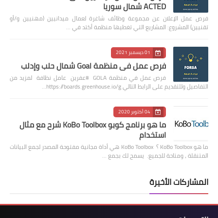
ACTED شمال سوريا
فرص عمل الإعلان عن مجموعة وظائف شاغرة لعمال ميدانيين (مهنيين و/أو
تقنيين) المشروع: المشاريع التي تغطيها منظمة أكتد في …
01 ديسمبر 2021
فرص عمل في منظمة Goal شمال حلب وإدلب
فرص عمل في منظمة GOLA #عفرين عامل نظافة لمزيد من
التفاصيل وللتقديم على الرابط التالي https://boards.greenhouse.io/g…
04 أكتوبر 2020
ما هو برنامج كوبو KoBo Toolbox شرح مع مثال
استخدام
ما هو KoBo Toolbox ؟ KoBo Toolbox هي أداة مجانية مفتوحة المصدر لجمع البيانات
المتنقلة ، ومتاحة للجميع. يسمح لك بجمع …
المشاركات الأخيرة