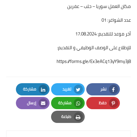
مكان العمل: سوريا – حلب – عفرين
عدد الشواغر: 01
أخر موعد للتقديم: 17.08.2024
للإطلاع على الوصف الوظيفي و التقديم:
https://forms.gle/Ex3eACq13yY9my3j8
نشر
تغريد
مشاركة
LinkedIn
Twitter
Facebook
حفظ
مشاركة
إرسال
Email
Whatsapp
Pinterest
طباعة
Print