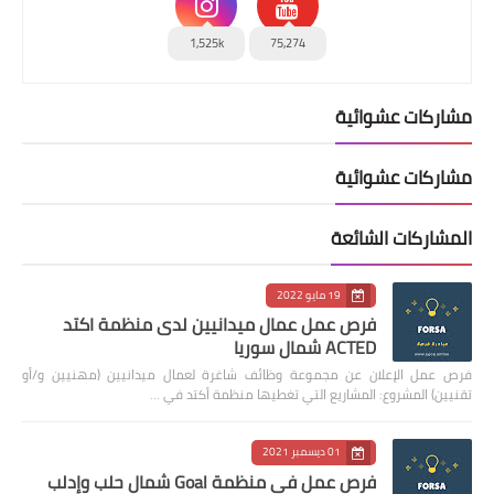
1,525k
75,274
مشاركات عشوائية
مشاركات عشوائية
المشاركات الشائعة
19 مايو 2022
فرص عمل عمال ميدانيين لدى منظمة اكتد
ACTED شمال سوريا
فرص عمل الإعلان عن مجموعة وظائف شاغرة لعمال ميدانيين (مهنيين و/أو
تقنيين) المشروع: المشاريع التي تغطيها منظمة أكتد في …
01 ديسمبر 2021
فرص عمل في منظمة Goal شمال حلب وإدلب