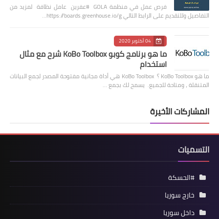
فرص عمل في منظمة GOLA #عفرين عامل نظافة لمزيد من
التفاصيل وللتقديم على الرابط التالي https://boards.greenhouse.io/g…
04 أكتوبر 2020
ما هو برنامج كوبو KoBo Toolbox شرح مع مثال
استخدام
ما هو KoBo Toolbox ؟ KoBo Toolbox هي أداة مجانية مفتوحة المصدر لجمع البيانات
المتنقلة ، ومتاحة للجميع. يسمح لك بجمع …
المشاركات الأخيرة
التسميات
#الحسكة
خارج سوريا
داخل سوريا