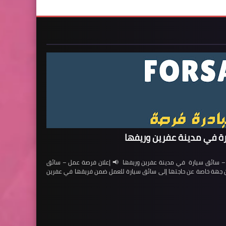
ة في مدينة عفرين وريفها
ائق سيارة في مدينة عفرين وريفها 📢 إعلان فرصة عمل – سائق
لن جهة خاصة عن حاجتها إلى سائق سيارة للعمل ضمن فريقها في عفرين