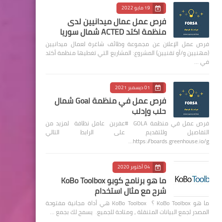
19 مايو 2022
فرص عمل عمال ميدانيين لدى
منظمة اكتد ACTED شمال سوريا
فرص عمل الإعلان عن مجموعة وظائف شاغرة لعمال ميدانيين
(مهنيين و/أو تقنيين) المشروع: المشاريع التي تغطيها منظمة أكتد
في …
01 ديسمبر 2021
فرص عمل في منظمة Goal شمال
حلب وإدلب
فرص عمل في منظمة GOLA #عفرين عامل نظافة لمزيد من
التفاصيل وللتقديم على الرابط التالي
https://boards.greenhouse.io/g…
04 أكتوبر 2020
ما هو برنامج كوبو KoBo Toolbox
شرح مع مثال استخدام
ما هو KoBo Toolbox ؟ KoBo Toolbox هي أداة مجانية مفتوحة
المصدر لجمع البيانات المتنقلة ، ومتاحة للجميع. يسمح لك بجمع …