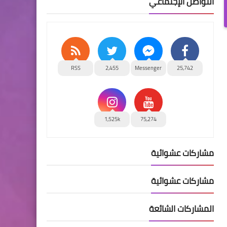
التواصل الإجتماعي
RSS
2,455
Messenger
25,742
1,525k
75,274
مشاركات عشوائية
مشاركات عشوائية
المشاركات الشائعة