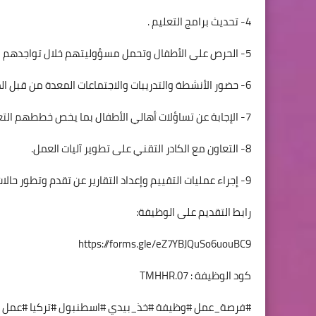
4- تحديث برامج التعليم .
5- الحرص على الأطفال وتحمل مسؤوليتهم خلال تواجدهم بالمركز.
6- حضور الأنشطة والتدريبات والاجتماعات المعدة من قبل المنظمة.
7- الإجابة عن تساؤلات أهالي الأطفال بما يخص خططهم التعليمية.
8- التعاون مع الكادر التقني على تطوير آليات العمل.
9- إجراء عمليات التقييم وإعداد التقارير عن تقدم وتطور حالات الأطفال.
رابط التقديم على الوظيفة:
https://forms.gle/eZ7YBJQuSo6uouBC9
كود الوظيفة : TMHHR.07
#فرصة_عمل #وظيفة #خذ_بيدي #اسطنبول #تركيا #عمل