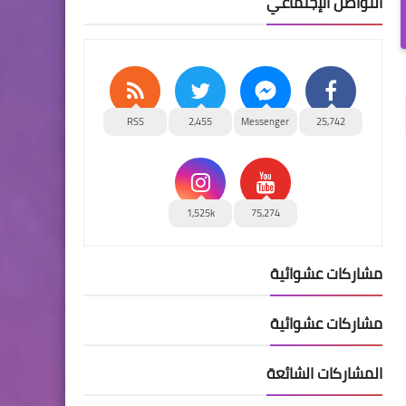
التواصل الإجتماعي
RSS
2,455
Messenger
25,742
1,525k
75,274
مشاركات عشوائية
مشاركات عشوائية
المشاركات الشائعة