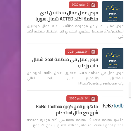
19 مايو 2022
فرص عمل عمال ميدانيين لدى
منظمة اكتد ACTED شمال سوريا
فرص عمل الإعلان عن مجموعة وظائف شاغرة لعمال ميدانيين
(مهنيين و/أو تقنيين) المشروع: المشاريع التي تغطيها منظمة أكتد
في …
01 ديسمبر 2021
فرص عمل في منظمة Goal شمال
حلب وإدلب
فرص عمل في منظمة GOLA #عفرين عامل نظافة لمزيد من
التفاصيل وللتقديم على الرابط التالي
https://boards.greenhouse.io/g…
04 أكتوبر 2020
ما هو برنامج كوبو KoBo Toolbox
شرح مع مثال استخدام
ما هو KoBo Toolbox ؟ KoBo Toolbox هي أداة مجانية مفتوحة
المصدر لجمع البيانات المتنقلة ، ومتاحة للجميع. يسمح لك بجمع …