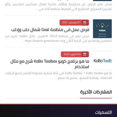
فرص عمل الإعلان عن مجموعة وظائف شاغرة لعمال ميدانيين (مهنيين و/أو
تقنيين) المشروع: المشاريع التي تغطيها منظمة أكتد في …
01 ديسمبر 2021
فرص عمل في منظمة Goal شمال حلب وإدلب
فرص عمل في منظمة GOLA #عفرين عامل نظافة لمزيد من
التفاصيل وللتقديم على الرابط التالي https://boards.greenhouse.io/g…
04 أكتوبر 2020
ما هو برنامج كوبو KoBo Toolbox شرح مع مثال
استخدام
ما هو KoBo Toolbox ؟ KoBo Toolbox هي أداة مجانية مفتوحة المصدر لجمع البيانات
المتنقلة ، ومتاحة للجميع. يسمح لك بجمع …
المشاركات الأخيرة
التسميات