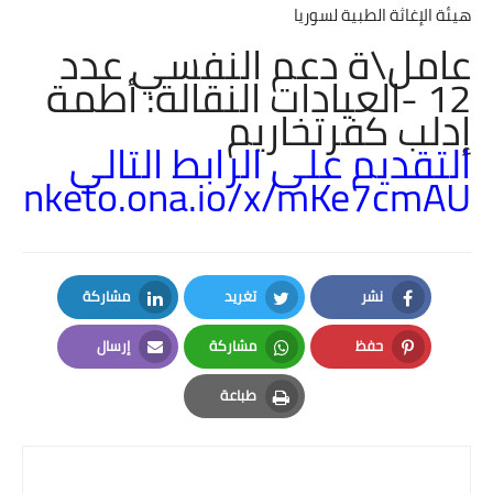
هيئة الإغاثة الطبیة لسوریا
عامل\ة دعم النفسي عدد
12 -العيادات النقالة: أطمة
إدلب كفرتخاريم
التقديم على الرابط التالي
//enketo.ona.io/x/mKe7cmAU
نشر
تغريد
مشاركة
LinkedIn
Twitter
Facebook
حفظ
مشاركة
إرسال
Email
Whatsapp
Pinterest
طباعة
Print