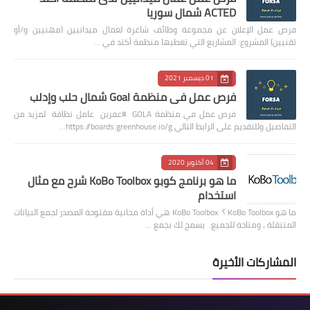
ACTED شمال سوريا
فرص عمل الإعلان عن مجموعة وظائف شاغرة لعمال ميدانيين (مهنيين و/أو
تقنيين) المشروع: المشاريع التي تغطيها منظمة أكتد في …
01 ديسمبر 2021
فرص عمل في منظمة Goal شمال حلب وإدلب
فرص عمل في منظمة GOLA #عفرين عامل نظافة لمزيد من
التفاصيل وللتقديم على الرابط التالي https://boards.greenhouse.io/g…
04 أكتوبر 2020
ما هو برنامج كوبو KoBo Toolbox شرح مع مثال
استخدام
ما هو KoBo Toolbox ؟ KoBo Toolbox هي أداة مجانية مفتوحة المصدر لجمع البيانات
المتنقلة ، ومتاحة للجميع. يسمح لك بجمع …
المشاركات الأخيرة