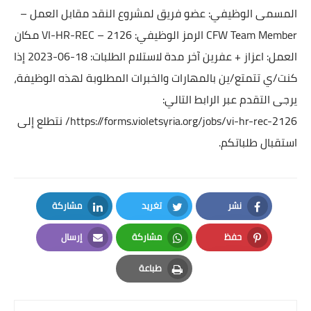
المسمى الوظيفي: عضو فريق لمشروع النقد مقابل العمل –
CFW Team Member
الرمز الوظيفي: VI-HR-REC – 2126
مكان
العمل: اعزاز + عفرين
آخر مدة لاستلام الطلبات: 18-06-2023
إذا
كنت/ي تتمتع/ين بالمهارات والخبرات المطلوبة لهذه الوظيفة،
يرجى التقدم عبر الرابط التالي:
https://forms.violetsyria.org/jobs/vi-hr-rec-2126/
نتطلع إلى
استقبال طلباتكم.
نشر
تغريد
مشاركة
LinkedIn
Twitter
Facebook
حفظ
مشاركة
إرسال
Email
Whatsapp
Pinterest
طباعة
Print