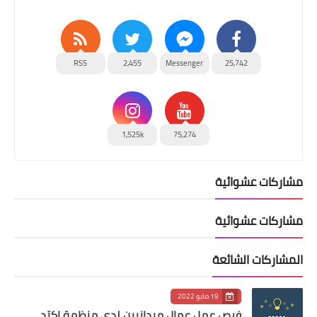
RSS
2,455
Messenger
25,742
1,525k
75,274
مشاركات عشوائية
مشاركات عشوائية
المشاركات الشائعة
19 مايو 2022
فرص عمل عمال ميدانيين لدى منظمة اكتد