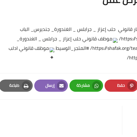
 قانوني حلب
إعزاز _ جرابلس _ الغندورة_ جنديرس_ الباب
https:/
موظف قانوني حلب
إعزاز _ جرابلس _ الغندورة_
https://shafak.org/te
#المتجر_الوسيط
موظف قانوني ادلب
htt
حفظ
مشاركة
إرسال
طباعة
Print
Email
Whatsapp
Pinterest