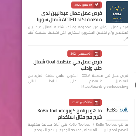
19 مايو 2022
فرص عمل عمال ميدانيين لدى
منظمة اكتد ACTED شمال سوريا
فرص عمل الإعلان عن مجموعة وظائف شاغرة لعمال ميدانيين
(مهنيين و/أو تقنيين) المشروع: المشاريع التي تغطيها منظمة أكتد
في …
01 ديسمبر 2021
فرص عمل في منظمة Goal شمال
حلب وإدلب
فرص عمل في منظمة GOLA #عفرين عامل نظافة لمزيد من
التفاصيل وللتقديم على الرابط التالي
https://boards.greenhouse.io/g…
04 أكتوبر 2020
ما هو برنامج كوبو KoBo Toolbox
شرح مع مثال استخدام
ما هو KoBo Toolbox ؟ KoBo Toolbox هي أداة مجانية مفتوحة
المصدر لجمع البيانات المتنقلة ، ومتاحة للجميع. يسمح لك بجمع …