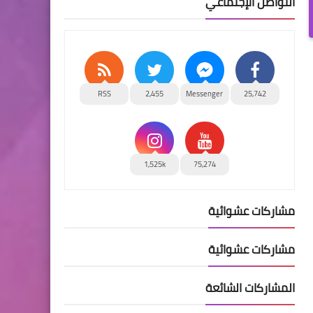
التواصل الإجتماعي
RSS
2,455
Messenger
25,742
1,525k
75,274
مشاركات عشوائية
مشاركات عشوائية
المشاركات الشائعة