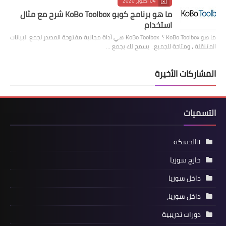
04 أكتوبر 2020
ما هو برنامج كوبو KoBo Toolbox شرح مع مثال
استخدام
ما هو KoBo Toolbox ؟ KoBo Toolbox هي أداة مجانية مفتوحة المصدر لجمع البيانات
المتنقلة ، ومتاحة للجميع. يسمح لك بجمع …
المشاركات الأخيرة
التسميات
#الحسكة
خارج سوريا
داخل سوريا
داخل سوريا،
دورات تدريبية