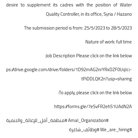
desire to supplement its cadres with the position of Water
Quality Controller, in its office, Syria / Hazano
The submission period is from: 25/5/2023 to 28/5/2023
Nature of work: full time
Job Description Please click on the link below:
https://drive.google.com/drive/folders/1D92mAG2nrYRxDZF0UqIci-
tPiDDLQK2n?usp=sharing
To apply, please click on the link below:
https://forms.gle/7eSvFR2ehS1UAdN2A
#Amal_Organization #منظمة_أمل_للإغاثة_والتنمية
#We_are_hiring #وظائف_شاغرة