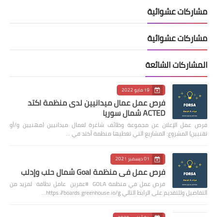
مشاركات عشوائية
مشاركات عشوائية
المشاركات الشائعة
19 مايو 2022
فرص عمل عمال ميدانيين لدى منظمة اكتد
ACTED شمال سوريا
فرص عمل الإعلان عن مجموعة وظائف شاغرة لعمال ميدانيين (مهنيين و/أو
تقنيين) المشروع: المشاريع التي تغطيها منظمة أكتد في …
01 ديسمبر 2021
فرص عمل في منظمة Goal شمال حلب وإدلب
فرص عمل في منظمة GOLA #عفرين عامل نظافة لمزيد من
التفاصيل وللتقديم على الرابط التالي https://boards.greenhouse.io/g…