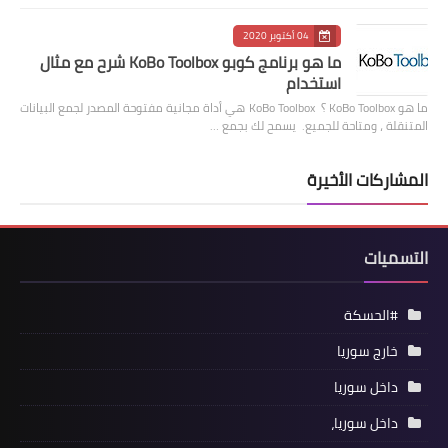
04 أكتوبر 2020
ما هو برنامج كوبو KoBo Toolbox شرح مع مثال
استخدام
ما هو KoBo Toolbox ؟ KoBo Toolbox هي أداة مجانية مفتوحة المصدر لجمع البيانات
المتنقلة ، ومتاحة للجميع. يسمح لك بجمع …
المشاركات الأخيرة
التسميات
#الحسكة
خارج سوريا
داخل سوريا
داخل سوريا،