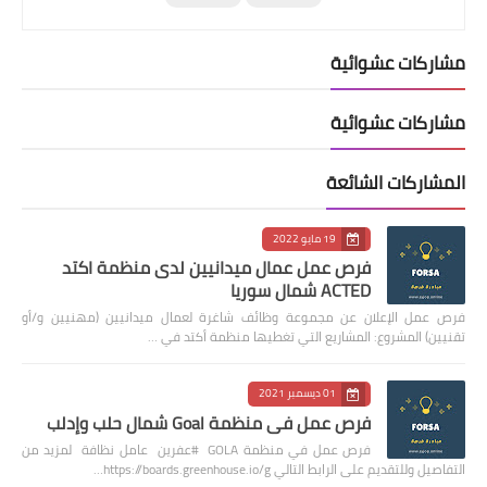
مشاركات عشوائية
مشاركات عشوائية
المشاركات الشائعة
19 مايو 2022
فرص عمل عمال ميدانيين لدى منظمة اكتد
ACTED شمال سوريا
فرص عمل الإعلان عن مجموعة وظائف شاغرة لعمال ميدانيين (مهنيين و/أو
تقنيين) المشروع: المشاريع التي تغطيها منظمة أكتد في …
01 ديسمبر 2021
فرص عمل في منظمة Goal شمال حلب وإدلب
فرص عمل في منظمة GOLA #عفرين عامل نظافة لمزيد من
التفاصيل وللتقديم على الرابط التالي https://boards.greenhouse.io/g…