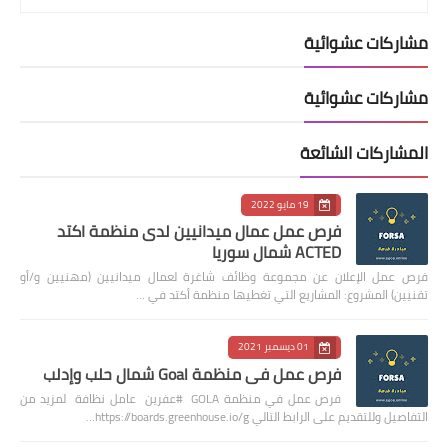
مشاركات عشوائية
مشاركات عشوائية
المشاركات الشائعة
19 مايو 2022
فرص عمل عمال ميدانيين لدى منظمة اكتد
ACTED شمال سوريا
فرص عمل الإعلان عن مجموعة وظائف شاغرة لعمال ميدانيين (مهنيين و/أو
تقنيين) المشروع: المشاريع التي تغطيها منظمة أكتد في …
01 ديسمبر 2021
فرص عمل في منظمة Goal شمال حلب وإدلب
فرص عمل في منظمة GOLA #عفرين عامل نظافة لمزيد من
التفاصيل وللتقديم على الرابط التالي https://boards.greenhouse.io/g…