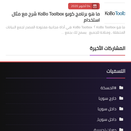
04 أكتوبر 2020
ما هو برنامج كوبو KoBo Toolbox شرح مع مثال
استخدام
ما هو KoBo Toolbox ؟ KoBo Toolbox هي أداة مجانية مفتوحة المصدر لجمع البيانات
المتنقلة ، ومتاحة للجميع. يسمح لك بجمع …
المشاركات الأخيرة
التسميات
#الحسكة
خارج سوريا
داخل سوريا
داخل سوريا،
دورات تدريبية