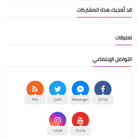
قد تُعجبك هذه المشاركات
تعليقات
التواصل الإجتماعي
RSS
2,455
Messenger
25,742
1,525k
75,274