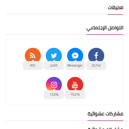
تعليقات
التواصل الإجتماعي
RSS
2,455
Messenger
25,742
1,525k
75,274
مشاركات عشوائية