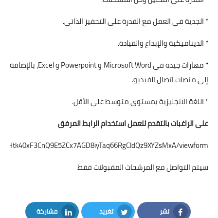
* الجدية في العمل مع القدرة على التحفيز الذاتي.
* الديناميكية والإبداع والقيادة.
* مهارات جيدة في Microsoft Word و Powerpoint و Excel، بالإضافة
إلى منصات اتصال الفيديو.
* اللغة الانجليزية بمستوى متوسط على الأقل.
على الراغبات بالتقدم للعمل استخدام الرابط المرفق
Sd7VQHtk40xF3CnQ9E5ZCx7AGD8iyTaq66RgCldQz9XYZsMxA/viewform
سيتم التواصل مع المرشحات المقبولات فقط
نشر
تغريد
مشاركة