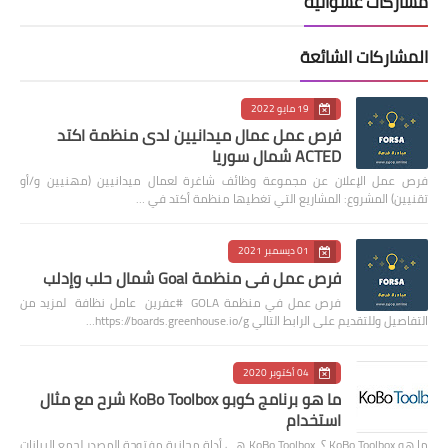
مشاركات عشوائية
المشاركات الشائعة
19 مايو 2022
فرص عمل عمال ميدانيين لدى منظمة اكتد
ACTED شمال سوريا
فرص عمل الإعلان عن مجموعة وظائف شاغرة لعمال ميدانيين (مهنيين و/أو
تقنيين) المشروع: المشاريع التي تغطيها منظمة أكتد في …
01 ديسمبر 2021
فرص عمل في منظمة Goal شمال حلب وإدلب
فرص عمل في منظمة GOLA #عفرين عامل نظافة لمزيد من
التفاصيل وللتقديم على الرابط التالي https://boards.greenhouse.io/g…
04 أكتوبر 2020
ما هو برنامج كوبو KoBo Toolbox شرح مع مثال
استخدام
ما هو KoBo Toolbox ؟ KoBo Toolbox هي أداة مجانية مفتوحة المصدر لجمع البيانات