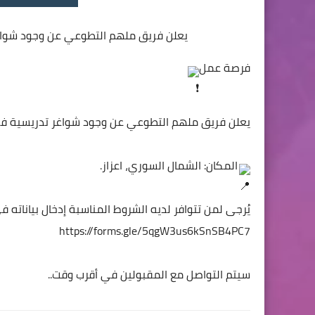
يعلن فريق ملهم التطوعي عن وجود شوا
فرصة عمل
يعلن فريق ملهم التطوعي عن وجود شواغر تدريسية 
المكان: الشمال السوري، اعزاز.
يُرجى لمن تتوافر لديه الشروط المناسبة إدخال بياناته في 
https://forms.gle/5qgW3us6kSnSB4PC7
سيتم التواصل مع المقبولين في أقرب وقت..