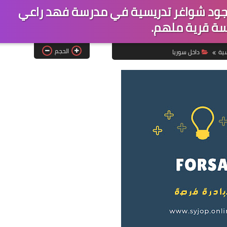
جود شواغر تدريسية في مدرسة فهد راعي
ة قرية ملهم.
الحجم
سية
داخل سوريا