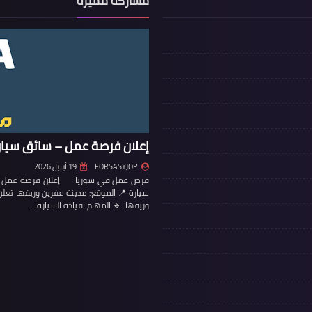
مشاركة مميزة
إعلان فرصة عمل – سائق سيار
FORSASYJOP
19 أبريل 2026
فرص عمل في سوريا إعلان فرصة عمل – س
سيارة 📍 الموقع: مدينة عفرين وريفها تع
وريفها. 🔹 المهام: قيادة السيارة…