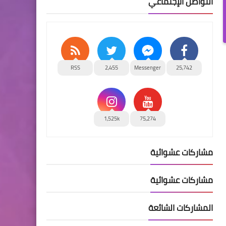
التواصل الإجتماعي
RSS
2,455
Messenger
25,742
1,525k
75,274
مشاركات عشوائية
مشاركات عشوائية
المشاركات الشائعة