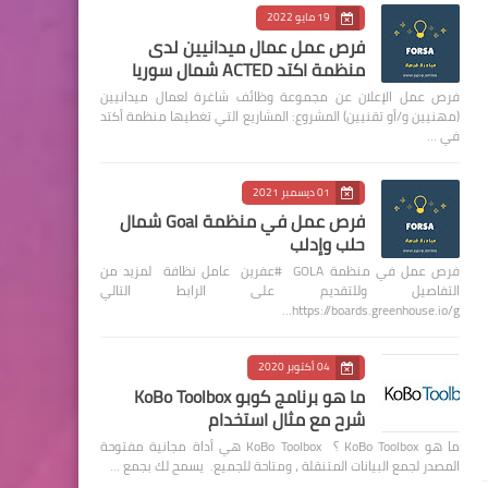
19 مايو 2022
فرص عمل عمال ميدانيين لدى
منظمة اكتد ACTED شمال سوريا
فرص عمل الإعلان عن مجموعة وظائف شاغرة لعمال ميدانيين
(مهنيين و/أو تقنيين) المشروع: المشاريع التي تغطيها منظمة أكتد
في …
01 ديسمبر 2021
فرص عمل في منظمة Goal شمال
حلب وإدلب
فرص عمل في منظمة GOLA #عفرين عامل نظافة لمزيد من
التفاصيل وللتقديم على الرابط التالي
https://boards.greenhouse.io/g…
04 أكتوبر 2020
ما هو برنامج كوبو KoBo Toolbox
شرح مع مثال استخدام
ما هو KoBo Toolbox ؟ KoBo Toolbox هي أداة مجانية مفتوحة
المصدر لجمع البيانات المتنقلة ، ومتاحة للجميع. يسمح لك بجمع …