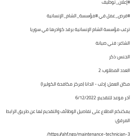
#إعلان_توظيف
#فرص_عمل في #مؤسسة_الشام_الإنسانية
ترغب مؤسسة الشام الإنسانية برفد كوادرها في سوريا
الشاغر: فني صيانة
الجنس: ذكر
العدد المطلوب: 2
مكان العمل: إدلب - الدانا (مركز مكافحة الكوليرا)
آخر موعد للتقديم: 6/12/2022
يمكنكم الاطلاع على تفاصيل الوظائف والتقديم لها عن طريق الرابط
المرفق:
https://ahf.ngo/maintenance-technician-3/