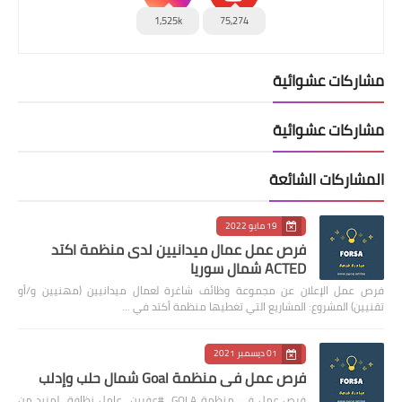
1,525k
75,274
مشاركات عشوائية
مشاركات عشوائية
المشاركات الشائعة
19 مايو 2022
فرص عمل عمال ميدانيين لدى منظمة اكتد
ACTED شمال سوريا
فرص عمل الإعلان عن مجموعة وظائف شاغرة لعمال ميدانيين (مهنيين و/أو
تقنيين) المشروع: المشاريع التي تغطيها منظمة أكتد في …
01 ديسمبر 2021
فرص عمل في منظمة Goal شمال حلب وإدلب
فرص عمل في منظمة GOLA #عفرين عامل نظافة لمزيد من