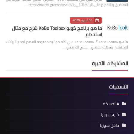
التفاصيل وللتقديم على الرابط التالي https://boards.greenhouse.io/g…
04 أكتوبر 2020
ما هو برنامج كوبو KoBo Toolbox شرح مع مثال
استخدام
ما هو KoBo Toolbox ؟ KoBo Toolbox هي أداة مجانية مفتوحة المصدر لجمع البيانات
المتنقلة ، ومتاحة للجميع. يسمح لك بجمع …
المشاركات الأخيرة
التسميات
#الحسكة
خارج سوريا
داخل سوريا