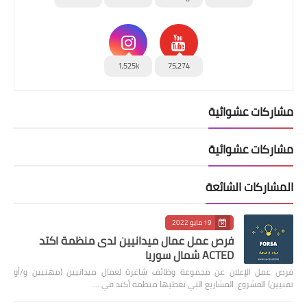
1,525k
75,274
مشاركات عشوائية
مشاركات عشوائية
المشاركات الشائعة
19 مايو 2022
فرص عمل عمال ميدانيين لدى منظمة اكتد
ACTED شمال سوريا
فرص عمل الإعلان عن مجموعة وظائف شاغرة لعمال ميدانيين (مهنيين و/أو
تقنيين) المشروع: المشاريع التي تغطيها منظمة أكتد في …