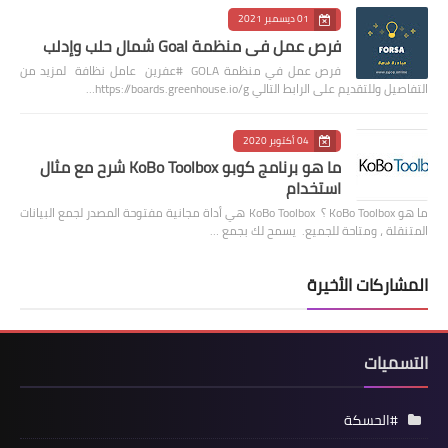
01 ديسمبر 2021
فرص عمل في منظمة Goal شمال حلب وإدلب
فرص عمل في منظمة GOLA #عفرين عامل نظافة لمزيد من
التفاصيل وللتقديم على الرابط التالي https://boards.greenhouse.io/g…
04 أكتوبر 2020
ما هو برنامج كوبو KoBo Toolbox شرح مع مثال
استخدام
ما هو KoBo Toolbox ؟ KoBo Toolbox هي أداة مجانية مفتوحة المصدر لجمع البيانات
المتنقلة ، ومتاحة للجميع. يسمح لك بجمع …
المشاركات الأخيرة
التسميات
#الحسكة