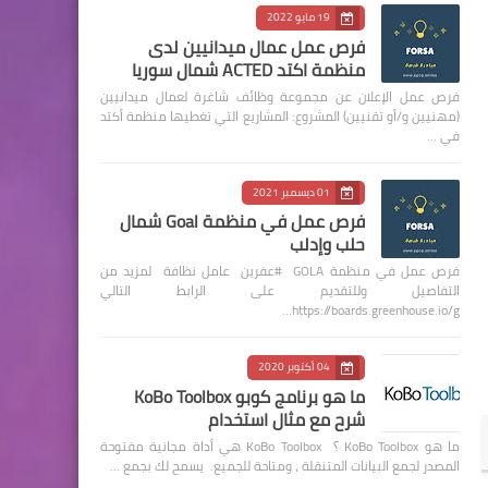
19 مايو 2022
فرص عمل عمال ميدانيين لدى
منظمة اكتد ACTED شمال سوريا
فرص عمل الإعلان عن مجموعة وظائف شاغرة لعمال ميدانيين
(مهنيين و/أو تقنيين) المشروع: المشاريع التي تغطيها منظمة أكتد
في …
01 ديسمبر 2021
فرص عمل في منظمة Goal شمال
حلب وإدلب
فرص عمل في منظمة GOLA #عفرين عامل نظافة لمزيد من
التفاصيل وللتقديم على الرابط التالي
https://boards.greenhouse.io/g…
04 أكتوبر 2020
ما هو برنامج كوبو KoBo Toolbox
شرح مع مثال استخدام
ما هو KoBo Toolbox ؟ KoBo Toolbox هي أداة مجانية مفتوحة
المصدر لجمع البيانات المتنقلة ، ومتاحة للجميع. يسمح لك بجمع …