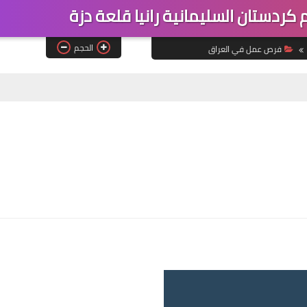
كردستان السليمانية رانيا قلعة دزة
الحجم
فرص عمل في العراق