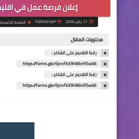
إعلان فرصة عمل في اقليم 
17 يناير 2026
FORSASYJOP
الصفحة الرئيسية
محتويات المقال
رابط التقديم على الشاغر :
https://forms.gle/6jnnFkX9HA6nRSwb6
رابط التقديم على الشاغر :
https://forms.gle/6jnnFkX9HA6nRSwb6