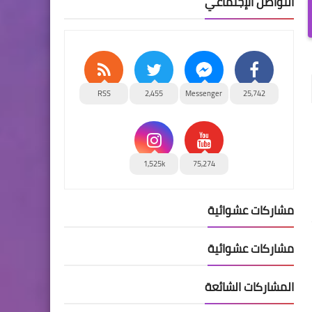
التواصل الإجتماعي
RSS
2,455
Messenger
25,742
1,525k
75,274
مشاركات عشوائية
مشاركات عشوائية
المشاركات الشائعة