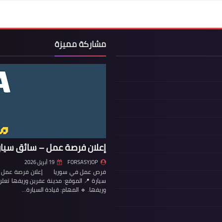
مشاركة مميزة
إعلان فرصة عمل – سائق سيار
FORSASYJOP
19 أبريل 2026
فرص عمل في سوريا إعلان فرصة عمل – س
سيارة 📍 الموقع: مدينة عفرين وريفها تع
وريفها. 🔹 المهام: قيادة السيارة…