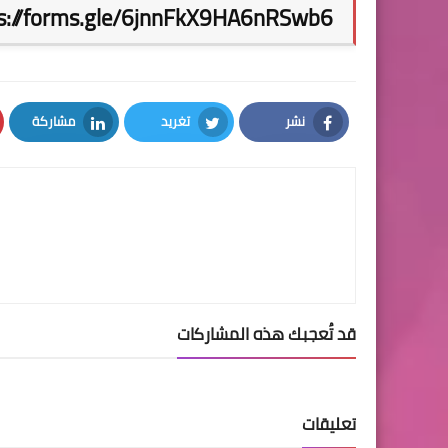
s://forms.gle/6jnnFkX9HA6nRSwb6
نشر
تغريد
مشاركة
LinkedIn
Twitter
Facebook
قد تُعجبك هذه المشاركات
تعليقات