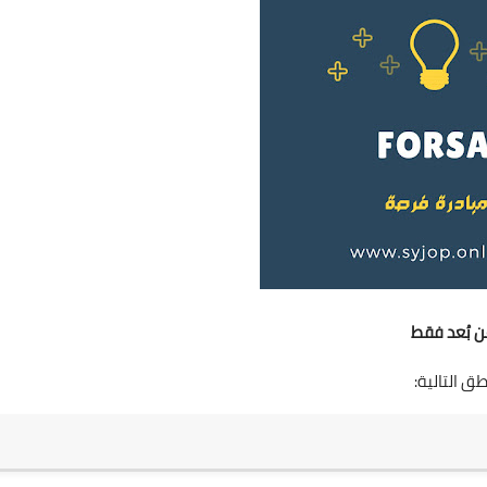
 بُعد فقط
ق التالية: