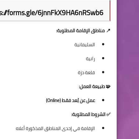
s://forms.gle/6jnnFkX9HA6nRSwb6
📍 مناطق الإقامة المطلوبة:
السليمانية
رانية
قلعة دزة
🧩 طبيعة العمل:
عمل عن بُعد فقط (Online)
✅ الشروط المطلوبة:
الإقامة في إحدى المناطق المذكورة أعلاه