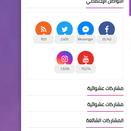
التواصل الإجتماعي
RSS
2,455
Messenger
25,742
1,525k
75,274
مشاركات عشوائية
مشاركات عشوائية
المشاركات الشائعة