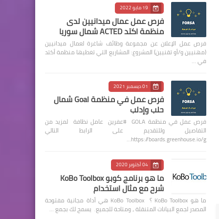
19 مايو 2022
فرص عمل عمال ميدانيين لدى
منظمة اكتد ACTED شمال سوريا
فرص عمل الإعلان عن مجموعة وظائف شاغرة لعمال ميدانيين
(مهنيين و/أو تقنيين) المشروع: المشاريع التي تغطيها منظمة أكتد
في …
01 ديسمبر 2021
فرص عمل في منظمة Goal شمال
حلب وإدلب
فرص عمل في منظمة GOLA #عفرين عامل نظافة لمزيد من
التفاصيل وللتقديم على الرابط التالي
https://boards.greenhouse.io/g…
04 أكتوبر 2020
ما هو برنامج كوبو KoBo Toolbox
شرح مع مثال استخدام
ما هو KoBo Toolbox ؟ KoBo Toolbox هي أداة مجانية مفتوحة
المصدر لجمع البيانات المتنقلة ، ومتاحة للجميع. يسمح لك بجمع …