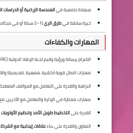
شهادة جامعية في
الهندسة الزراعية أو الدراسات ال
خبرة سابقة في
طرق الري
(1–2 سنة) أو في مجالات ذات صلة مثل البيوت المحمية والمحاصيل.
المهارات والكفاءات
الالتزام برسالة ورؤية وقيم لجنة الإنقاذ الدولية (IRC) ومدونة قواعد السلوك المهني.
مهارات اتصال قوية (كتابية، شفهية، تقديمية) والق
النزاهة والقدرة على التعامل مع المواقف المعقدة
مهارات ممتازة في الإدارة والتعامل مع الآخرين، مع
القدرة على
التخطيط طويل الأمد وتنظيم الأولويات
و
التعاون والقدرة على بناء
علاقات إيجابية مع الشركاء