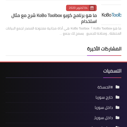
04 أكتوبر 2020
ما هو برنامج كوبو KoBo Toolbox شرح مع مثال
استخدام
ما هو KoBo Toolbox ؟ KoBo Toolbox هي أداة مجانية مفتوحة المصدر لجمع البيانات
المتنقلة ، ومتاحة للجميع. يسمح لك بجمع …
المشاركات الأخيرة
التسميات
#الحسكة
خارج سوريا
داخل سوريا
داخل سوريا،