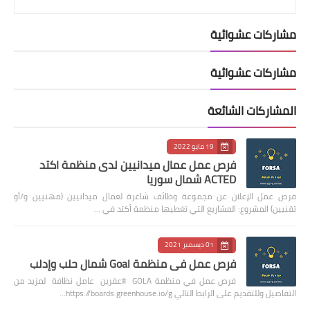
مشاركات عشوائية
مشاركات عشوائية
المشاركات الشائعة
19 مايو 2022
فرص عمل عمال ميدانيين لدى منظمة اكتد
ACTED شمال سوريا
فرص عمل الإعلان عن مجموعة وظائف شاغرة لعمال ميدانيين (مهنيين و/أو
تقنيين) المشروع: المشاريع التي تغطيها منظمة أكتد في …
01 ديسمبر 2021
فرص عمل في منظمة Goal شمال حلب وإدلب
فرص عمل في منظمة GOLA #عفرين عامل نظافة لمزيد من
التفاصيل وللتقديم على الرابط التالي https://boards.greenhouse.io/g…