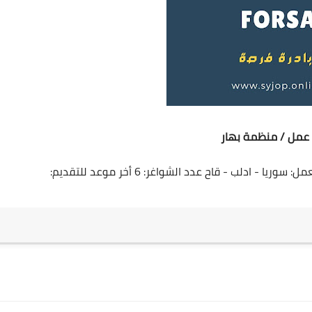
مل / منظمة بهار
المنصب الوظيفي: مراقب/ة (عامل/ة مياومة) مكان العمل: سوريا - ادلب - قاح عدد الشواغر: 6 أخر موعد للتقديم: