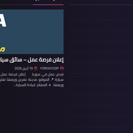
إعلان فرصة عمل – سائق سيار
FORSASYJOP
19 أبريل 2026
فرص عمل في سوريا إعلان فرصة عمل – س
سيارة 📍 الموقع: مدينة عفرين وريفها تع
وريفها. 🔹 المهام: قيادة السيارة…