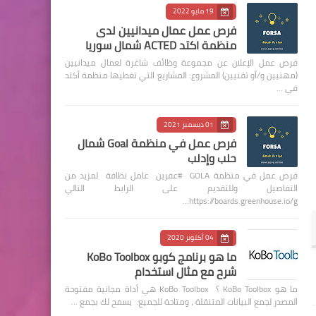
19 مايو 2022
فرص عمل عمال ميدانيين لدى
منظمة اكتد ACTED شمال سوريا
فرص عمل الإعلان عن مجموعة وظائف شاغرة لعمال ميدانيين
(مهنيين و/أو تقنيين) المشروع: المشاريع التي تغطيها منظمة أكتد
في …
01 ديسمبر 2021
فرص عمل في منظمة Goal شمال
حلب وإدلب
فرص عمل في منظمة GOLA #عفرين عامل نظافة لمزيد من
التفاصيل وللتقديم على الرابط التالي
https://boards.greenhouse.io/g…
04 أكتوبر 2020
ما هو برنامج كوبو KoBo Toolbox
شرح مع مثال استخدام
ما هو KoBo Toolbox ؟ KoBo Toolbox هي أداة مجانية مفتوحة
المصدر لجمع البيانات المتنقلة ، ومتاحة للجميع. يسمح لك بجمع …