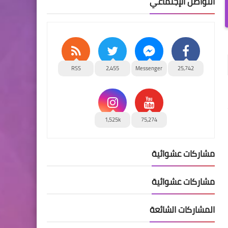
التواصل الإجتماعي
RSS
2,455
Messenger
25,742
1,525k
75,274
مشاركات عشوائية
مشاركات عشوائية
المشاركات الشائعة