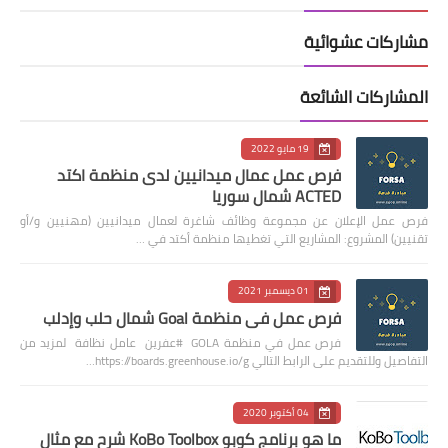
مشاركات عشوائية
المشاركات الشائعة
19 مايو 2022
فرص عمل عمال ميدانيين لدى منظمة اكتد
ACTED شمال سوريا
فرص عمل الإعلان عن مجموعة وظائف شاغرة لعمال ميدانيين (مهنيين و/أو
تقنيين) المشروع: المشاريع التي تغطيها منظمة أكتد في …
01 ديسمبر 2021
فرص عمل في منظمة Goal شمال حلب وإدلب
فرص عمل في منظمة GOLA #عفرين عامل نظافة لمزيد من
التفاصيل وللتقديم على الرابط التالي https://boards.greenhouse.io/g…
04 أكتوبر 2020
ما هو برنامج كوبو KoBo Toolbox شرح مع مثال