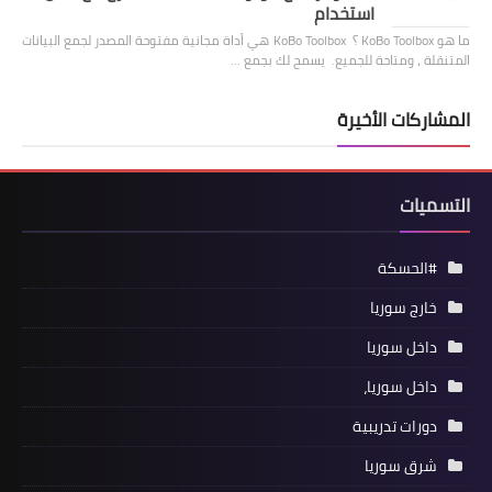
استخدام
ما هو KoBo Toolbox ؟ KoBo Toolbox هي أداة مجانية مفتوحة المصدر لجمع البيانات
المتنقلة ، ومتاحة للجميع. يسمح لك بجمع …
المشاركات الأخيرة
التسميات
#الحسكة
خارج سوريا
داخل سوريا
داخل سوريا،
دورات تدريبية
شرق سوريا