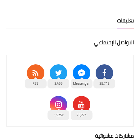
تعليقات
التواصل الإجتماعي
RSS
2,455
Messenger
25,742
1,525k
75,274
مشاركات عشوائية