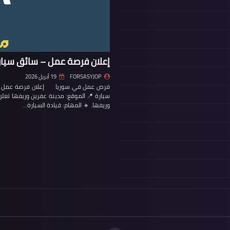
إعلان فرصة عمل – سائق سيار
FORSASYJOP
19 أبريل 2026
فرص عمل في سوريا إعلان فرصة عمل – س
سيارة 📍 الموقع: مدينة عفرين وريفها تع
وريفها. 🔹 المهام: قيادة السيارة…