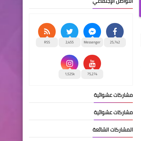
التواصل الإجتماعي
RSS
2,455
Messenger
25,742
1,525k
75,274
مشاركات عشوائية
مشاركات عشوائية
المشاركات الشائعة