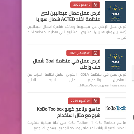
19 مايو 2022
فرص عمل عمال ميدانيين لدى
منظمة اكتد ACTED شمال سوريا
فرص عمل الإعلان عن مجموعة وظائف شاغرة لعمال ميدانيين
(مهنيين و/أو تقنيين) المشروع: المشاريع التي تغطيها منظمة أكتد
في …
01 ديسمبر 2021
فرص عمل في منظمة Goal شمال
حلب وإدلب
فرص عمل في منظمة GOLA #عفرين عامل نظافة لمزيد من
التفاصيل وللتقديم على الرابط التالي
https://boards.greenhouse.io/g…
04 أكتوبر 2020
ما هو برنامج كوبو KoBo Toolbox
شرح مع مثال استخدام
ما هو KoBo Toolbox ؟ KoBo Toolbox هي أداة مجانية مفتوحة
المصدر لجمع البيانات المتنقلة ، ومتاحة للجميع. يسمح لك بجمع …