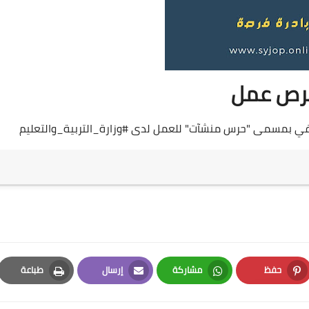
ص عمل
 وظيفي بمسمى "حرس منشآت" للعمل لدى
#وزارة_التربية_والتعليم
حفظ
مشاركة
إرسال
طباعة
Print
Email
Whatsapp
Pinterest