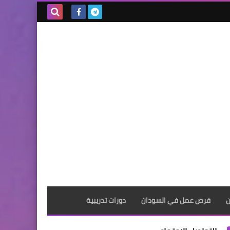
بحث هذه
المدونة
الإلكترونية
ن
فرص عمل في السودان
دورات تدريبية