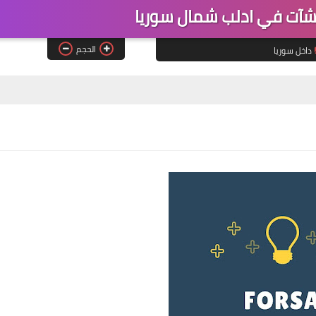
آت في ادلب شمال سوريا
الحجم
داخل سوريا