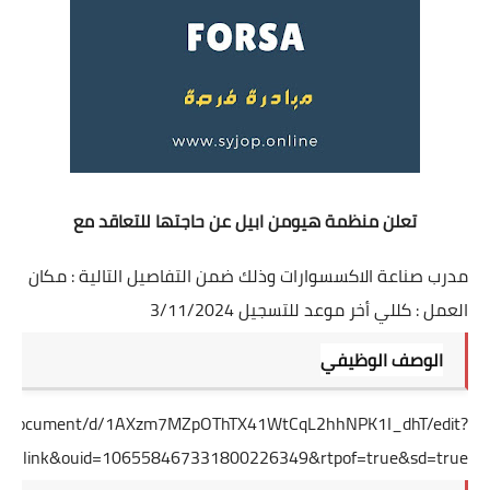
تعلن منظمة هيومن ابيل عن حاجتها للتعاقد مع
مدرب صناعة الاكسسوارات وذلك ضمن التفاصيل التالية : مكان
العمل : كللي أخر موعد للتسجيل 3/11/2024
الوصف الوظيفي
.com/document/d/1AXzm7MZpOThTX41WtCqL2hhNPK1I_dhT/edit?
ive_link&ouid=106558467331800226349&rtpof=true&sd=true