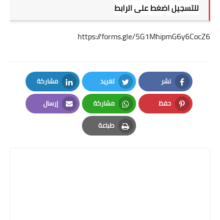
للتسجيل اضغط على الرابط
https://forms.gle/5G1MhipmG6y6CocZ6
نشر
تغريد
مشاركة
LinkedIn
Twitter
Facebook
حفظ
مشاركة
إرسال
Email
Whatsapp
Pinterest
طباعة
Print