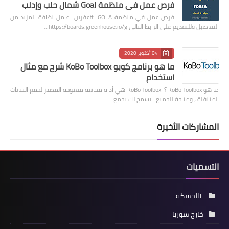
فرص عمل في منظمة Goal شمال حلب وإدلب
فرص عمل في منظمة GOLA #عفرين عامل نظافة لمزيد من
التفاصيل وللتقديم على الرابط التالي https://boards.greenhouse.io/g…
04 أكتوبر 2020
ما هو برنامج كوبو KoBo Toolbox شرح مع مثال
استخدام
ما هو KoBo Toolbox ؟ KoBo Toolbox هي أداة مجانية مفتوحة المصدر لجمع البيانات
المتنقلة ، ومتاحة للجميع. يسمح لك بجمع …
المشاركات الأخيرة
التسميات
#الحسكة
خارج سوريا