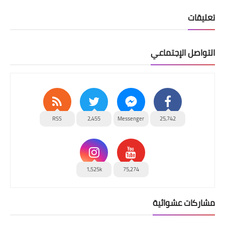
تعليقات
التواصل الإجتماعي
RSS
2,455
Messenger
25,742
1,525k
75,274
مشاركات عشوائية