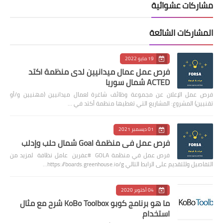
مشاركات عشوائية
المشاركات الشائعة
19 مايو 2022
فرص عمل عمال ميدانيين لدى منظمة اكتد
ACTED شمال سوريا
فرص عمل الإعلان عن مجموعة وظائف شاغرة لعمال ميدانيين (مهنيين و/أو
تقنيين) المشروع: المشاريع التي تغطيها منظمة أكتد في …
01 ديسمبر 2021
فرص عمل في منظمة Goal شمال حلب وإدلب
فرص عمل في منظمة GOLA #عفرين عامل نظافة لمزيد من
التفاصيل وللتقديم على الرابط التالي https://boards.greenhouse.io/g…
04 أكتوبر 2020
ما هو برنامج كوبو KoBo Toolbox شرح مع مثال
استخدام