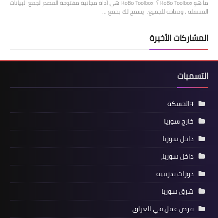
ما هو KoBo Toolbox ؟ KoBo Toolbox هي أداة مجانية مفتوحة المصدر لجمع البيانات
المتنقلة ، ومتاحة للجميع. يسمح لك بجمع …
المشاركات الأخيرة
التسميات
#الحسكة
خارج سوريا
داخل سوريا
داخل سوريا،
دورات تدريبية
شرق سوريا
فرص عمل في العراق