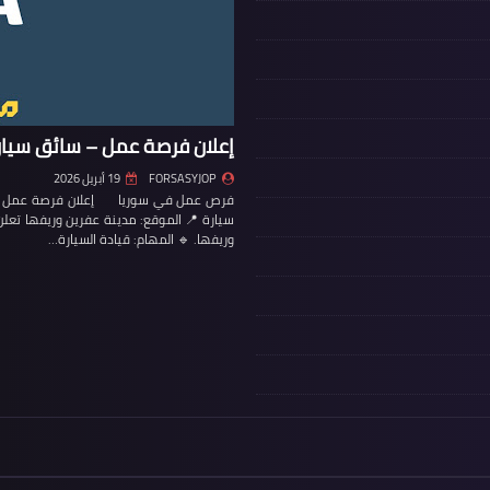
إعلان فرصة عمل – سائق سيار
FORSASYJOP
19 أبريل 2026
فرص عمل في سوريا إعلان فرصة عمل – س
سيارة 📍 الموقع: مدينة عفرين وريفها تع
وريفها. 🔹 المهام: قيادة السيارة…