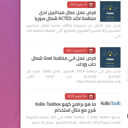
19 مايو 2022
فرص عمل عمال ميدانيين لدى
منظمة اكتد ACTED شمال سوريا
فرص عمل الإعلان عن مجموعة وظائف شاغرة لعمال ميدانيين
(مهنيين و/أو تقنيين) المشروع: المشاريع التي تغطيها منظمة أكتد
في …
01 ديسمبر 2021
فرص عمل في منظمة Goal شمال
حلب وإدلب
فرص عمل في منظمة GOLA #عفرين عامل نظافة لمزيد من
التفاصيل وللتقديم على الرابط التالي
https://boards.greenhouse.io/g…
04 أكتوبر 2020
ما هو برنامج كوبو KoBo Toolbox
شرح مع مثال استخدام
ما هو KoBo Toolbox ؟ KoBo Toolbox هي أداة مجانية مفتوحة
المصدر لجمع البيانات المتنقلة ، ومتاحة للجميع. يسمح لك بجمع …