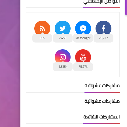
التواصل الإجتماعي
RSS
2,455
Messenger
25,742
1,525k
75,274
مشاركات عشوائية
مشاركات عشوائية
المشاركات الشائعة