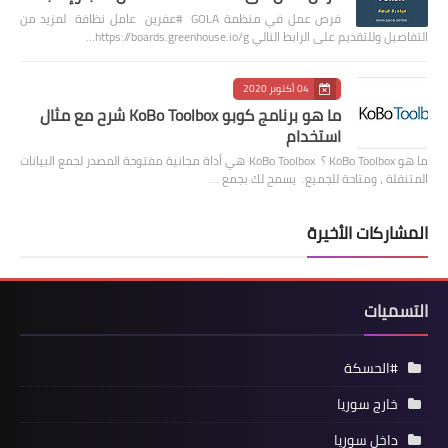
فرص عمل في منظمة GOLA #عفرين عامل نظافة لمزيد من
التفاصيل وللتقديم على الرابط التالي https://boards.greenhouse.io/g…
04 أكتوبر 2020
ما هو برنامج كوبو KoBo Toolbox شرح مع مثال
استخدام
ما هو KoBo Toolbox ؟ KoBo Toolbox هي أداة مجانية مفتوحة المصدر لجمع البيانات
المتنقلة ، ومتاحة للجميع. يسمح لك بجمع …
المشاركات الأخيرة
التسميات
#الحسكة
خارج سوريا
داخل سوريا