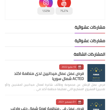
1,525k
75,274
مشاركات عشوائية
مشاركات عشوائية
المشاركات الشائعة
19 مايو 2022
فرص عمل عمال ميدانيين لدى منظمة اكتد
ACTED شمال سوريا
فرص عمل الإعلان عن مجموعة وظائف شاغرة لعمال ميدانيين (مهنيين و/أو
تقنيين) المشروع: المشاريع التي تغطيها منظمة أكتد في …
01 ديسمبر 2021
فرص عمل في منظمة Goal شمال حلب وإدلب