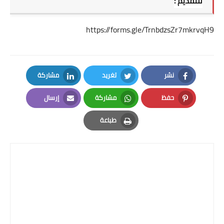
للتقديم :
https://forms.gle/TrnbdzsZr7mkrvqH9
نشر
تغريد
مشاركة
LinkedIn
Twitter
Facebook
حفظ
مشاركة
إرسال
Email
Whatsapp
Pinterest
طباعة
Print