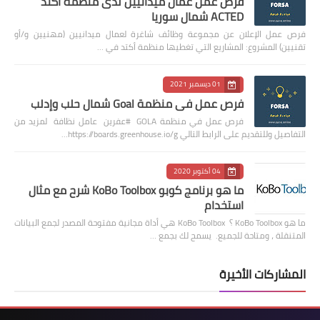
فرص عمل عمال ميدانيين لدى منظمة اكتد
ACTED شمال سوريا
فرص عمل الإعلان عن مجموعة وظائف شاغرة لعمال ميدانيين (مهنيين و/أو
تقنيين) المشروع: المشاريع التي تغطيها منظمة أكتد في …
01 ديسمبر 2021
فرص عمل في منظمة Goal شمال حلب وإدلب
فرص عمل في منظمة GOLA #عفرين عامل نظافة لمزيد من
التفاصيل وللتقديم على الرابط التالي https://boards.greenhouse.io/g…
04 أكتوبر 2020
ما هو برنامج كوبو KoBo Toolbox شرح مع مثال
استخدام
ما هو KoBo Toolbox ؟ KoBo Toolbox هي أداة مجانية مفتوحة المصدر لجمع البيانات
المتنقلة ، ومتاحة للجميع. يسمح لك بجمع …
المشاركات الأخيرة