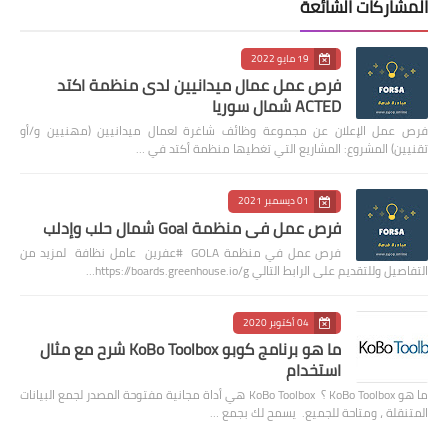
المشاركات الشائعة
19 مايو 2022
فرص عمل عمال ميدانيين لدى منظمة اكتد
ACTED شمال سوريا
فرص عمل الإعلان عن مجموعة وظائف شاغرة لعمال ميدانيين (مهنيين و/أو
تقنيين) المشروع: المشاريع التي تغطيها منظمة أكتد في …
01 ديسمبر 2021
فرص عمل في منظمة Goal شمال حلب وإدلب
فرص عمل في منظمة GOLA #عفرين عامل نظافة لمزيد من
التفاصيل وللتقديم على الرابط التالي https://boards.greenhouse.io/g…
04 أكتوبر 2020
ما هو برنامج كوبو KoBo Toolbox شرح مع مثال
استخدام
ما هو KoBo Toolbox ؟ KoBo Toolbox هي أداة مجانية مفتوحة المصدر لجمع البيانات
المتنقلة ، ومتاحة للجميع. يسمح لك بجمع …