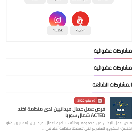
1,525k
75,274
مشاركات عشوائية
مشاركات عشوائية
المشاركات الشائعة
19 مايو 2022
فرص عمل عمال ميدانيين لدى منظمة اكتد
ACTED شمال سوريا
فرص عمل الإعلان عن مجموعة وظائف شاغرة لعمال ميدانيين (مهنيين و/أو
تقنيين) المشروع: المشاريع التي تغطيها منظمة أكتد في …