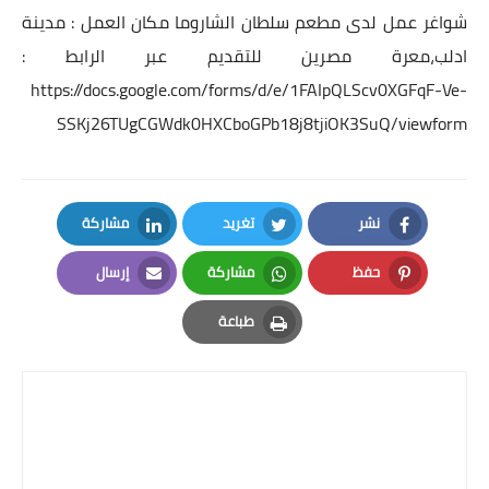
شواغر عمل لدى مطعم سلطان الشاروما مكان العمل : مدينة
ادلب،معرة مصرين للتقديم عبر الرابط :
https://docs.google.com/forms/d/e/1FAIpQLScv0XGFqF-Ve-
SSKj26TUgCGWdk0HXCboGPb18j8tjiOK3SuQ/viewform
نشر
تغريد
مشاركة
LinkedIn
Twitter
Facebook
حفظ
مشاركة
إرسال
Email
Whatsapp
Pinterest
طباعة
Print