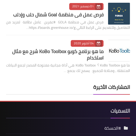
01 ديسمبر 2021
فرص عمل في منظمة Goal شمال حلب وإدلب
فرص عمل في منظمة GOLA #عفرين عامل نظافة لمزيد من
التفاصيل وللتقديم على الرابط التالي https://boards.greenhouse.io/g…
04 أكتوبر 2020
ما هو برنامج كوبو KoBo Toolbox شرح مع مثال
استخدام
ما هو KoBo Toolbox ؟ KoBo Toolbox هي أداة مجانية مفتوحة المصدر لجمع البيانات
المتنقلة ، ومتاحة للجميع. يسمح لك بجمع …
المشاركات الأخيرة
التسميات
#الحسكة