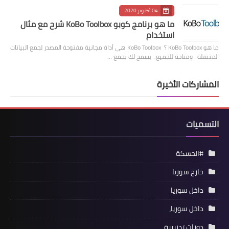
04 أكتوبر 2020
ما هو برنامج كوبو KoBo Toolbox شرح مع مثال
استخدام
ما هو KoBo Toolbox ؟ KoBo Toolbox هي أداة مجانية مفتوحة المصدر لجمع البيانات
المتنقلة ، ومتاحة للجميع. يسمح لك بجمع …
المشاركات الأخيرة
التسميات
#الحسكة
خارج سوريا
داخل سوريا
داخل سوريا،
دورات تدريبية