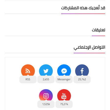
قد تُعجبك هذه المشاركات
تعليقات
التواصل الإجتماعي
RSS
2,455
Messenger
25,742
1,525k
75,274