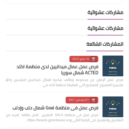
مشاركات عشوائية
مشاركات عشوائية
المشاركات الشائعة
19 مايو 2022
فرص عمل عمال ميدانيين لدى منظمة اكتد
ACTED شمال سوريا
فرص عمل الإعلان عن مجموعة وظائف شاغرة لعمال ميدانيين (مهنيين و/أو
تقنيين) المشروع: المشاريع التي تغطيها منظمة أكتد في …
01 ديسمبر 2021
فرص عمل في منظمة Goal شمال حلب وإدلب
فرص عمل في منظمة GOLA #عفرين عامل نظافة لمزيد من
التفاصيل وللتقديم على الرابط التالي https://boards.greenhouse.io/g…