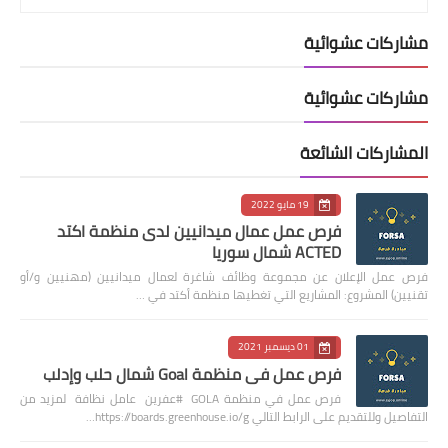
مشاركات عشوائية
مشاركات عشوائية
المشاركات الشائعة
19 مايو 2022
فرص عمل عمال ميدانيين لدى منظمة اكتد
ACTED شمال سوريا
فرص عمل الإعلان عن مجموعة وظائف شاغرة لعمال ميدانيين (مهنيين و/أو
تقنيين) المشروع: المشاريع التي تغطيها منظمة أكتد في …
01 ديسمبر 2021
فرص عمل في منظمة Goal شمال حلب وإدلب
فرص عمل في منظمة GOLA #عفرين عامل نظافة لمزيد من
التفاصيل وللتقديم على الرابط التالي https://boards.greenhouse.io/g…