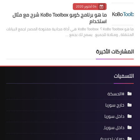
04 أكتوبر 2020
ما هو برنامج كوبو KoBo Toolbox شرح مع مثال
استخدام
ما هو KoBo Toolbox ؟ KoBo Toolbox هي أداة مجانية مفتوحة المصدر لجمع البيانات
المتنقلة ، ومتاحة للجميع. يسمح لك بجمع …
المشاركات الأخيرة
التسميات
#الحسكة
خارج سوريا
داخل سوريا
داخل سوريا،
دورات تدريبية