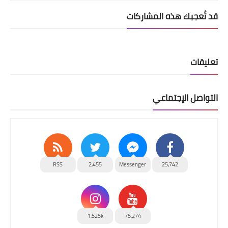
قد تُعجبك هذه المشاركات
تعليقات
التواصل الإجتماعي
RSS
2,455
Messenger
25,742
1,525k
75,274