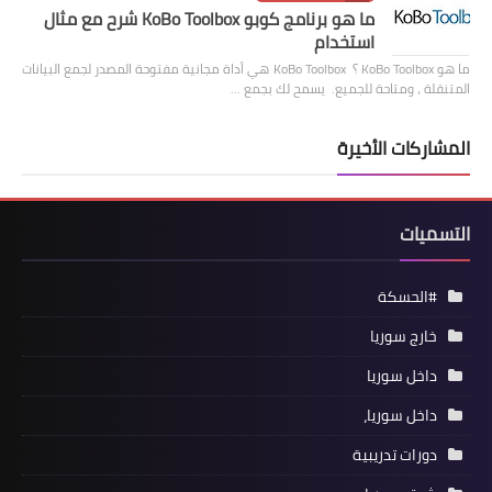
ما هو برنامج كوبو KoBo Toolbox شرح مع مثال
استخدام
ما هو KoBo Toolbox ؟ KoBo Toolbox هي أداة مجانية مفتوحة المصدر لجمع البيانات
المتنقلة ، ومتاحة للجميع. يسمح لك بجمع …
المشاركات الأخيرة
التسميات
#الحسكة
خارج سوريا
داخل سوريا
داخل سوريا،
دورات تدريبية