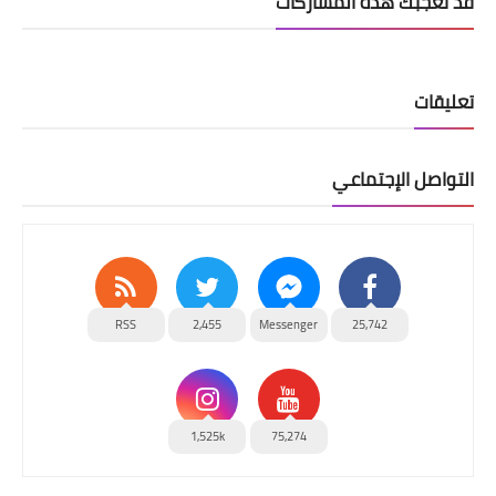
قد تُعجبك هذه المشاركات
تعليقات
التواصل الإجتماعي
RSS
2,455
Messenger
25,742
1,525k
75,274