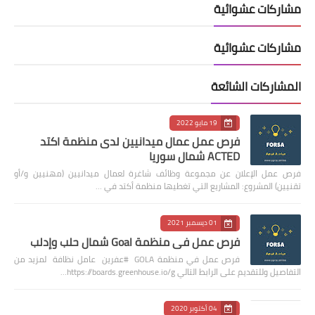
مشاركات عشوائية
مشاركات عشوائية
المشاركات الشائعة
19 مايو 2022
فرص عمل عمال ميدانيين لدى منظمة اكتد
ACTED شمال سوريا
فرص عمل الإعلان عن مجموعة وظائف شاغرة لعمال ميدانيين (مهنيين و/أو
تقنيين) المشروع: المشاريع التي تغطيها منظمة أكتد في …
01 ديسمبر 2021
فرص عمل في منظمة Goal شمال حلب وإدلب
فرص عمل في منظمة GOLA #عفرين عامل نظافة لمزيد من
التفاصيل وللتقديم على الرابط التالي https://boards.greenhouse.io/g…
04 أكتوبر 2020