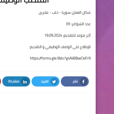
مكان العمل: سوريا - حلب - عفرين
عدد الشواغر: 05
أخر موعد للتقديم: 19.09.2024
للإطلاع على الوصف الوظيفي و التقديم:
https://forms.gle/8dv7g4NiBBwCkiFr9
نشر
تغريد
مشاركة
LinkedIn
Twitter
Facebook