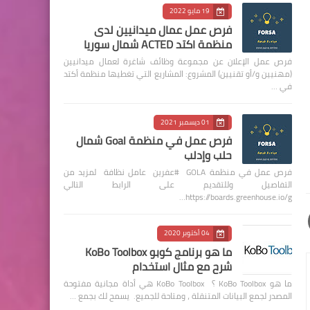
19 مايو 2022
فرص عمل عمال ميدانيين لدى
منظمة اكتد ACTED شمال سوريا
فرص عمل الإعلان عن مجموعة وظائف شاغرة لعمال ميدانيين
(مهنيين و/أو تقنيين) المشروع: المشاريع التي تغطيها منظمة أكتد
في …
01 ديسمبر 2021
فرص عمل في منظمة Goal شمال
حلب وإدلب
فرص عمل في منظمة GOLA #عفرين عامل نظافة لمزيد من
التفاصيل وللتقديم على الرابط التالي
https://boards.greenhouse.io/g…
04 أكتوبر 2020
ما هو برنامج كوبو KoBo Toolbox
شرح مع مثال استخدام
ما هو KoBo Toolbox ؟ KoBo Toolbox هي أداة مجانية مفتوحة
المصدر لجمع البيانات المتنقلة ، ومتاحة للجميع. يسمح لك بجمع …