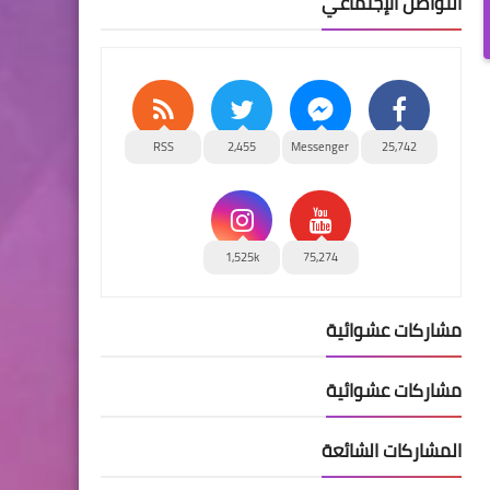
التواصل الإجتماعي
RSS
2,455
Messenger
25,742
1,525k
75,274
مشاركات عشوائية
مشاركات عشوائية
المشاركات الشائعة