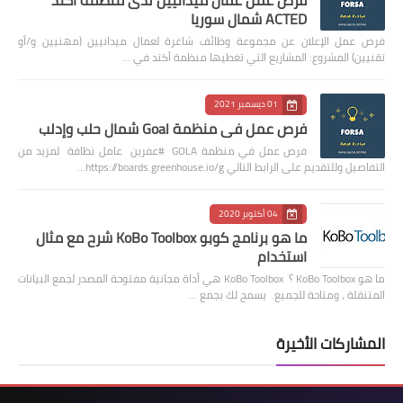
فرص عمل عمال ميدانيين لدى منظمة اكتد
ACTED شمال سوريا
فرص عمل الإعلان عن مجموعة وظائف شاغرة لعمال ميدانيين (مهنيين و/أو
تقنيين) المشروع: المشاريع التي تغطيها منظمة أكتد في …
01 ديسمبر 2021
فرص عمل في منظمة Goal شمال حلب وإدلب
فرص عمل في منظمة GOLA #عفرين عامل نظافة لمزيد من
التفاصيل وللتقديم على الرابط التالي https://boards.greenhouse.io/g…
04 أكتوبر 2020
ما هو برنامج كوبو KoBo Toolbox شرح مع مثال
استخدام
ما هو KoBo Toolbox ؟ KoBo Toolbox هي أداة مجانية مفتوحة المصدر لجمع البيانات
المتنقلة ، ومتاحة للجميع. يسمح لك بجمع …
المشاركات الأخيرة