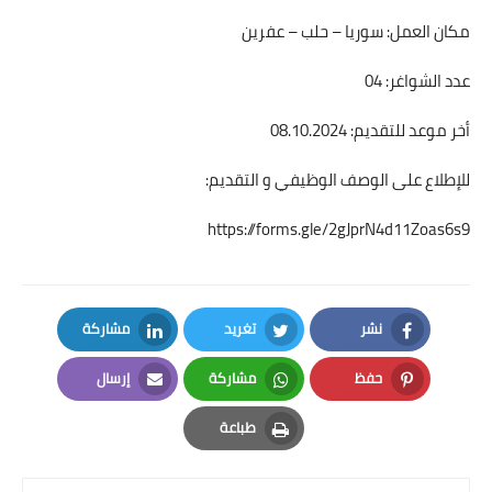
مكان العمل: سوريا – حلب – عفرين
عدد الشواغر: 04
أخر موعد للتقديم: 08.10.2024
للإطلاع على الوصف الوظيفي و التقديم:
https://forms.gle/2gJprN4d11Zoas6s9
نشر
تغريد
مشاركة
LinkedIn
Twitter
Facebook
حفظ
مشاركة
إرسال
Email
Whatsapp
Pinterest
طباعة
Print