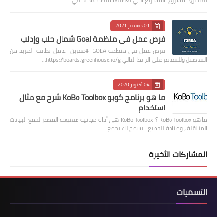
تقنيين) المشروع: المشاريع التي تغطيها منظمة أكتد في …
01 ديسمبر 2021
فرص عمل في منظمة Goal شمال حلب وإدلب
فرص عمل في منظمة GOLA #عفرين عامل نظافة لمزيد من
التفاصيل وللتقديم على الرابط التالي https://boards.greenhouse.io/g…
04 أكتوبر 2020
ما هو برنامج كوبو KoBo Toolbox شرح مع مثال
استخدام
ما هو KoBo Toolbox ؟ KoBo Toolbox هي أداة مجانية مفتوحة المصدر لجمع البيانات
المتنقلة ، ومتاحة للجميع. يسمح لك بجمع …
المشاركات الأخيرة
التسميات