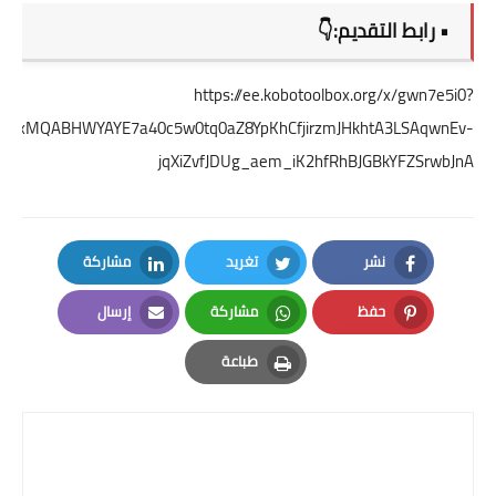
• رابط التقديم:👇
https://ee.kobotoolbox.org/x/gwn7e5i0?
lbQIxMQABHWYAYE7a40c5w0tq0aZ8YpKhCfjirzmJHkhtA3LSAqwnEv-
jqXiZvfJDUg_aem_iK2hfRhBJGBkYFZSrwbJnA
نشر
تغريد
مشاركة
LinkedIn
Twitter
Facebook
حفظ
مشاركة
إرسال
Email
Whatsapp
Pinterest
طباعة
Print