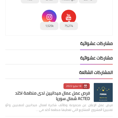
1,525k
75,274
مشاركات عشوائية
مشاركات عشوائية
المشاركات الشائعة
19 مايو 2022
فرص عمل عمال ميدانيين لدى منظمة اكتد
ACTED شمال سوريا
فرص عمل الإعلان عن مجموعة وظائف شاغرة لعمال ميدانيين (مهنيين و/أو
تقنيين) المشروع: المشاريع التي تغطيها منظمة أكتد في …