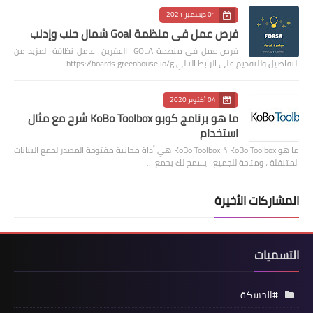
01 ديسمبر 2021
فرص عمل في منظمة Goal شمال حلب وإدلب
فرص عمل في منظمة GOLA #عفرين عامل نظافة لمزيد من
التفاصيل وللتقديم على الرابط التالي https://boards.greenhouse.io/g…
04 أكتوبر 2020
ما هو برنامج كوبو KoBo Toolbox شرح مع مثال
استخدام
ما هو KoBo Toolbox ؟ KoBo Toolbox هي أداة مجانية مفتوحة المصدر لجمع البيانات
المتنقلة ، ومتاحة للجميع. يسمح لك بجمع …
المشاركات الأخيرة
التسميات
#الحسكة