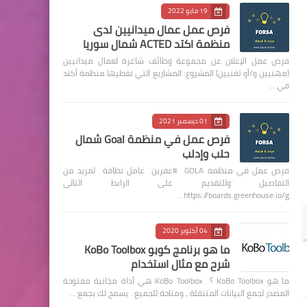
19 مايو 2022
فرص عمل عمال ميدانيين لدى
منظمة اكتد ACTED شمال سوريا
فرص عمل الإعلان عن مجموعة وظائف شاغرة لعمال ميدانيين
(مهنيين و/أو تقنيين) المشروع: المشاريع التي تغطيها منظمة أكتد
في …
01 ديسمبر 2021
فرص عمل في منظمة Goal شمال
حلب وإدلب
فرص عمل في منظمة GOLA #عفرين عامل نظافة لمزيد من
التفاصيل وللتقديم على الرابط التالي
https://boards.greenhouse.io/g…
04 أكتوبر 2020
ما هو برنامج كوبو KoBo Toolbox
شرح مع مثال استخدام
ما هو KoBo Toolbox ؟ KoBo Toolbox هي أداة مجانية مفتوحة
المصدر لجمع البيانات المتنقلة ، ومتاحة للجميع. يسمح لك بجمع …