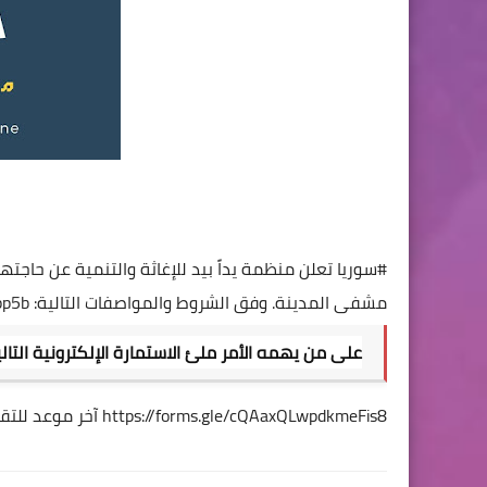
#سوريا
تعلن منظمة يداً بيد للإغاثة والتنمية عن حاجته
مشفى المدينة. وفق الشروط والمواصفات التالية:
pp5b
على من يهمه الأمر ملئ الاستمارة الإلكترونية التالي
https://forms.gle/cQAaxQLwpdkmeFis8
آخر موعد للتقديم: 9.19