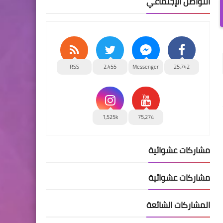
التواصل الإجتماعي
RSS
2,455
Messenger
25,742
1,525k
75,274
مشاركات عشوائية
مشاركات عشوائية
المشاركات الشائعة