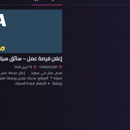
إعلان فرصة عمل – سائق سيار
FORSASYJOP
19 أبريل 2026
فرص عمل في سوريا إعلان فرصة عمل – س
سيارة 📍 الموقع: مدينة عفرين وريفها تع
وريفها. 🔹 المهام: قيادة السيارة…