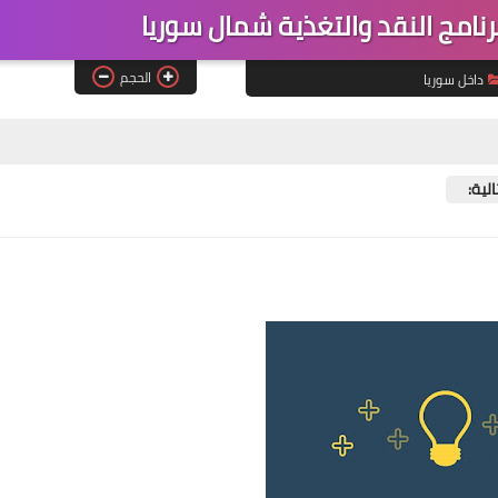
امج النقد والتغذية شمال سوريا
الحجم
داخل سوريا
لية: