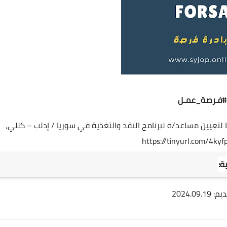
#فـرصة_عمـل
ا لتعيين مساعد/ة لبرنامج النقد والتغذية في سوريا / إدلب – كللي،
https://tinyurl.com/4kyf
ة:
2024.0