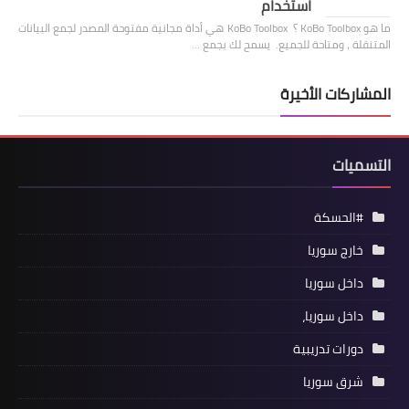
استخدام
ما هو KoBo Toolbox ؟ KoBo Toolbox هي أداة مجانية مفتوحة المصدر لجمع البيانات
المتنقلة ، ومتاحة للجميع. يسمح لك بجمع …
المشاركات الأخيرة
التسميات
#الحسكة
خارج سوريا
داخل سوريا
داخل سوريا،
دورات تدريبية
شرق سوريا