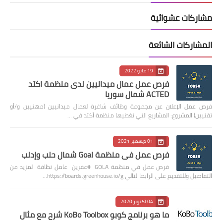
مشاركات عشوائية
المشاركات الشائعة
19 مايو 2022
فرص عمل عمال ميدانيين لدى منظمة اكتد
ACTED شمال سوريا
فرص عمل الإعلان عن مجموعة وظائف شاغرة لعمال ميدانيين (مهنيين و/أو
تقنيين) المشروع: المشاريع التي تغطيها منظمة أكتد في …
01 ديسمبر 2021
فرص عمل في منظمة Goal شمال حلب وإدلب
فرص عمل في منظمة GOLA #عفرين عامل نظافة لمزيد من
التفاصيل وللتقديم على الرابط التالي https://boards.greenhouse.io/g…
04 أكتوبر 2020
ما هو برنامج كوبو KoBo Toolbox شرح مع مثال