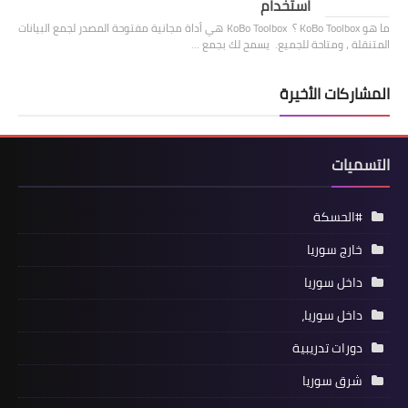
استخدام
ما هو KoBo Toolbox ؟ KoBo Toolbox هي أداة مجانية مفتوحة المصدر لجمع البيانات
المتنقلة ، ومتاحة للجميع. يسمح لك بجمع …
المشاركات الأخيرة
التسميات
#الحسكة
خارج سوريا
داخل سوريا
داخل سوريا،
دورات تدريبية
شرق سوريا