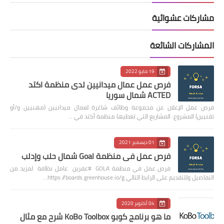
مشاركات عشوائية
المشاركات الشائعة
19 مايو 2022
فرص عمل عمال ميدانيين لدى منظمة اكتد
ACTED شمال سوريا
فرص عمل الإعلان عن مجموعة وظائف شاغرة لعمال ميدانيين (مهنيين و/أو
تقنيين) المشروع: المشاريع التي تغطيها منظمة أكتد في …
01 ديسمبر 2021
فرص عمل في منظمة Goal شمال حلب وإدلب
فرص عمل في منظمة GOLA #عفرين عامل نظافة لمزيد من
التفاصيل وللتقديم على الرابط التالي https://boards.greenhouse.io/g…
04 أكتوبر 2020
ما هو برنامج كوبو KoBo Toolbox شرح مع مثال